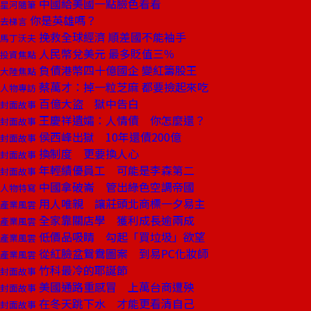
中國給美國一點臉色看看
星河隨筆
你是英雄嗎？
去梯言
挽救全球經濟 順差國不能袖手
馬丁沃夫
人民幣兌美元 最多貶值三％
投資焦點
負債港幣四十億國企 變紅籌股王
大陸焦點
蔡萬才：掉一粒芝麻 都要撿起來吃
人物專訪
百億大盜 獄中告白
封面故事
王慶祥遺孀：人情債 你怎麼還？
封面故事
侯西峰出獄 10年還債200億
封面故事
換制度 更要換人心
封面故事
年輕績優員工 可能是李森第二
封面故事
中國拿破崙 管出綠色空調帝國
人物特寫
用人唯親 讓莊頭北商標一夕易主
產業風雲
全家靠關店學 獲利成長逾兩成
產業風雲
低價品吸睛 勾起「買垃圾」欲望
產業風雲
從紅臉盆鴛鴦圖案 到易PC化妝師
產業風雲
竹科最冷的耶誕節
封面故事
美國通路重感冒 上萬台商遭殃
封面故事
在冬天跳下水 才能更看清自己
封面故事