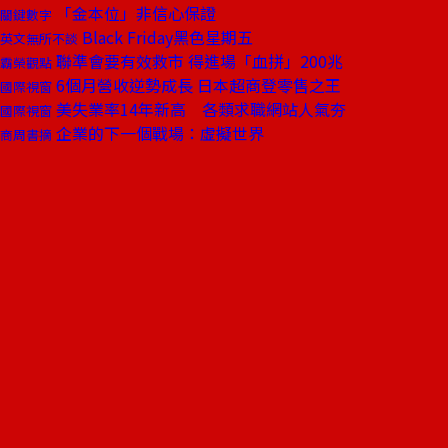
「金本位」非信心保證
關鍵數字
Black Friday黑色星期五
英文無所不談
聯準會要有效救市 得進場「血拼」200兆
霸榮觀點
6個月營收逆勢成長 日本超商登零售之王
國際視窗
美失業率14年新高 各類求職網站人氣夯
國際視窗
企業的下一個戰場：虛擬世界
商周書摘