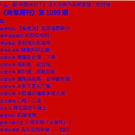
上一期
美國末日？》深入全美汽車業重鎮：底特律
《商業周刊》第 1099 期
【編者說】混搭福爾摩沙
編者的話
來照張相吧！
董事長嬉遊記
溫吞慢火的滋味
饕姊食記
轉運吉祥公寓
發現酷建築
雙鐵愛台灣 下集
封面故事
看前衛 品古味
封面故事
鄉村路 帶我回家
封面故事
鐵馬換真馬 女神變菩薩
封面故事
未到三更先三驚
封面故事
不思議の攜單車搭火車
封面故事
心經‧心清
生活書摘
鮮花插在牛身上
玩生活
耶誕禮物
編者的話
人類文明「大事件」！
創辦人聊天室
五斗米的背後——信仰
商場自慢塾