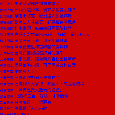
美國財政部救援方向錯了
馬丁沃夫
一個問題少年 後來如何變股神？
焦點人物
華爾街將死 歐洲送入加護病房
焦點新聞
歐美法人才能買 卻賣給台灣散戶
焦點新聞
利字當頭 麻痺金融圈風險控管
焦點新聞
高盛：宏達電未來3年 股價上看1,106元
科技風雲
華碩分家不清 母子同蒙其害
科技風雲
陳永正把籃球當軟體品牌操作
人物特寫
台灣首批賭場發牌員的推手
人物特寫
一張執照 讓台灣八百壯士搶著考
大陸焦點
學習策略錯誤 再早學英文也白費
教育線上
牛奶殺人！
封面故事
三聚氰胺如何入侵食物？
封面故事
這是個人人害我 我害人人的互害結構
封面故事
「誠實是做人起碼的道德」
封面故事
32萬杯三合一咖啡 才會致命
封面故事
台灣製造 一舉翻身
封面故事
投資銀行末日來臨
關鍵數字
紓困
英文無所不談