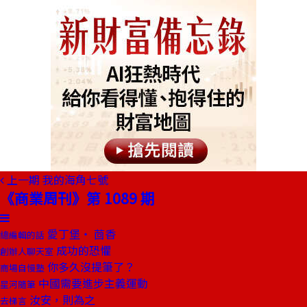
上一期
我的海角七號
《商業周刊》第 1089 期
愛丁堡‧ 茴香
總編輯的話
成功的恐懼
創辦人聊天室
你多久沒提筆了？
商場自慢塾
中國需要進步主義運動
星河隨筆
汝安，則為之
去梯言