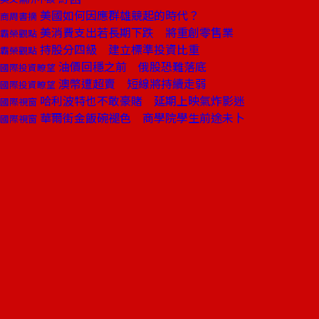
美國如何因應群雄競起的時代？
商周書摘
美消費支出若長期下跌 將重創零售業
霸榮觀點
持股分四級 建立標準投資比重
霸榮觀點
油價回穩之前 俄股恐難落底
國際投資瞭望
澳幣遭超賣 短線將持續走弱
國際投資瞭望
哈利波特也不敢豪賭 延期上映氣炸影迷
國際視窗
華爾街金飯碗褪色 商學院學生前途未卜
國際視窗