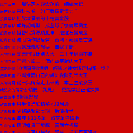
一場決定人類命運的 總統大選
馬丁沃夫
高科技業 如何發揮定價力？
房市觀察
打敗壞景氣的十檔真金股
投資焦點
顛峰期轉型 成全球手機鏡頭霸主
投資焦點
搭替代資源順風車 磨爐石變成金
投資焦點
波段操作搶反彈 台灣、泰國是首選
投資焦點
葉盛茂幾度想要 自我了斷！
焦點新聞
支票開得比別人大 二十年穩賺不賠
人物特寫
年營收逾二十億的電宰豬肉大王
人物特寫
10個事業8個虧 經營之神女婿走錯哪一步？
焦點新聞
不斷推翻自己的設計變陳列架大王
產業風雲
從一無所有走出來的 本土生菜女王
人物特寫
傾聽「異見」 更能做出正確抉擇
給兒女的傳家信
8折獵好屋
封面故事
用半價進駐精華地段周邊
封面故事
隔條路緊鄰七期 房價折半
封面故事
每坪少30多萬 照享萬坪綠地
封面故事
聰明嫌貨三步驟 買到六折屋
封面故事
三十五萬自備款 翻成二千五百萬資產
封面故事