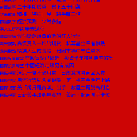
二十年期房貸 省下五十四萬
封面故事
精挑「特拍」屋 轉手賺三倍
封面故事
經濟預測 少對多錯
關鍵數字
審查過程
英文無所不談
假伯斯踢爆賈伯斯的狂人行徑
商周書摘
高價買入一堆賠錢貨 私募基金業者慘跌
霸榮觀點
精選大型成長股 艱困市場中守住資本
霸榮觀點
亞股買點已逼近 投資半年獲利機率97％
國際投資瞭望
中國經濟走緩另有成因
國際投資瞭望
清涼一夏不必用電 日創意抗暑商品大賣
國際視窗
用流行樂紀念品避險 第一檔基金明年上路
國際視窗
美「房貸羅賓漢」出手 救屋主擺脫高利息
國際視窗
日新藥事法明年實施 藥局、超商聯手卡位
國際視窗