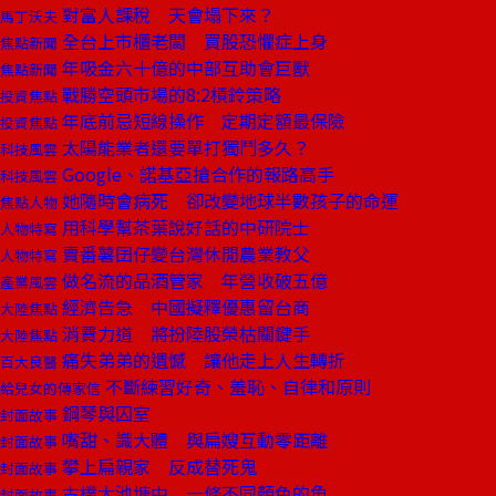
對富人課稅 天會塌下來？
馬丁沃夫
全台上市櫃老闆 買股恐懼症上身
焦點新聞
年吸金六十億的中部互助會巨獸
焦點新聞
戰勝空頭市場的8:2槓鈴策略
投資焦點
年底前忌短線操作 定期定額最保險
投資焦點
太陽能業者還要單打獨鬥多久？
科技風雲
Google、諾基亞搶合作的報路高手
科技風雲
她隨時會病死 卻改變地球半數孩子的命運
焦點人物
用科學幫茶葉說好話的中研院士
人物特寫
賣番薯囝仔變台灣休閒農業教父
人物特寫
做名流的品酒管家 年營收破五億
產業風雲
經濟告急 中國擬釋優惠留台商
大陸焦點
消費力道 將扮陸股榮枯關鍵手
大陸焦點
痛失弟弟的遺憾 讓他走上人生轉折
百大良醫
不斷練習好奇、羞恥、自律和原則
給兒女的傳家信
鋼琴與囚室
封面故事
嘴甜、識大體 與扁嫂互動零距離
封面故事
攀上扁親家 反成替死鬼
封面故事
古樸大池塘中 一條不同顏色的魚
封面故事