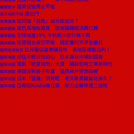
種茶促進男女平權
關鍵數字
趕出門
英文無所不談
如何讓「自我」減分變加分？
商周書摘
歐巴馬增稅政見 恐將蹣跚經濟再打瘸
霸榮觀點
全球增產10％ 今秋起小麥行情不再
霸榮觀點
投資組合多空平衡 穩定獲利不求全壘打
霸榮觀點
亞洲電信產業續看好 各地區優股出列！
國際投資瞭望
抓住年輕女性的心 日本高球市場盼回春
國際視窗
電影「慾望城市」大賣 開啟影視工業新時代
國際視窗
美國沒新房子可蓋 墨西哥外勞想回鄉
國際視窗
日本「猛暑」消費旺 老天爺賞飯能吃多久？
國際視窗
亞馬遜Kindle機狂賣 新力出擊慘遭二連敗
國際視窗