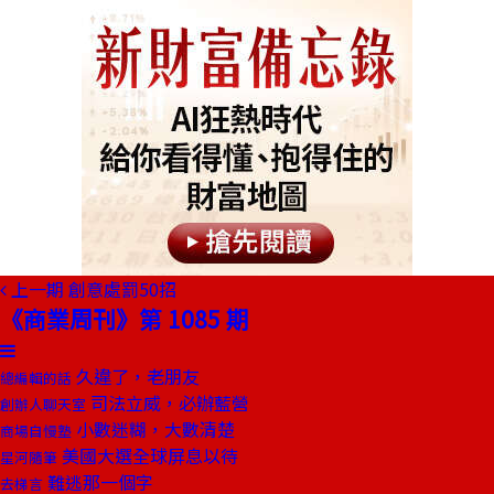
上一期
創意處罰50招
《商業周刊》第 1085 期
久違了，老朋友
總編輯的話
司法立威，必辦藍營
創辦人聊天室
小數迷糊，大數清楚
商場自慢塾
美國大選全球屏息以待
星河隨筆
難逃那一個字
去梯言