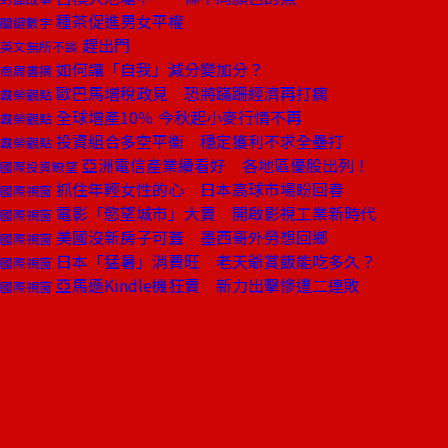
種茶促進男女平權
關鍵數字
趕出門
英文無所不談
如何讓「自我」減分變加分？
商周書摘
歐巴馬增稅政見 恐將蹣跚經濟再打瘸
霸榮觀點
全球增產10％ 今秋起小麥行情不再
霸榮觀點
投資組合多空平衡 穩定獲利不求全壘打
霸榮觀點
亞洲電信產業續看好 各地區優股出列！
國際投資瞭望
抓住年輕女性的心 日本高球市場盼回春
國際視窗
電影「慾望城市」大賣 開啟影視工業新時代
國際視窗
美國沒新房子可蓋 墨西哥外勞想回鄉
國際視窗
日本「猛暑」消費旺 老天爺賞飯能吃多久？
國際視窗
亞馬遜Kindle機狂賣 新力出擊慘遭二連敗
國際視窗