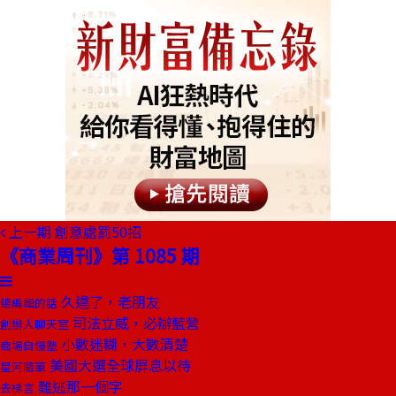
上一期
創意處罰50招
《商業周刊》第 1085 期
久違了，老朋友
總編輯的話
司法立威，必辦藍營
創辦人聊天室
小數迷糊，大數清楚
商場自慢塾
美國大選全球屏息以待
星河隨筆
難逃那一個字
去梯言