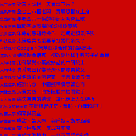
對富人課稅 天會塌下來？
馬丁沃夫
全台上市櫃老闆 買股恐懼症上身
焦點新聞
年吸金六十億的中部互助會巨獸
焦點新聞
戰勝空頭市場的8:2槓鈴策略
投資焦點
年底前忌短線操作 定期定額最保險
投資焦點
太陽能業者還要單打獨鬥多久？
科技風雲
Google、諾基亞搶合作的報路高手
科技風雲
她隨時會病死 卻改變地球半數孩子的命運
焦點人物
用科學幫茶葉說好話的中研院士
人物特寫
賣番薯囝仔變台灣休閒農業教父
人物特寫
做名流的品酒管家 年營收破五億
產業風雲
經濟告急 中國擬釋優惠留台商
大陸焦點
消費力道 將扮陸股榮枯關鍵手
大陸焦點
痛失弟弟的遺憾 讓他走上人生轉折
百大良醫
不斷練習好奇、羞恥、自律和原則
給兒女的傳家信
鋼琴與囚室
封面故事
嘴甜、識大體 與扁嫂互動零距離
封面故事
攀上扁親家 反成替死鬼
封面故事
古樸大池塘中 一條不同顏色的魚
封面故事