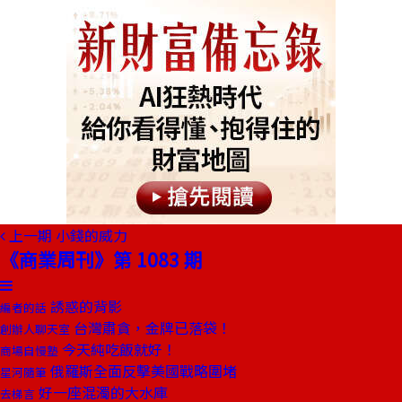
上一期
小錢的威力
《商業周刊》第 1083 期
誘惑的背影
編者的話
台灣肅貪，金牌已落袋！
創辦人聊天室
今天純吃飯就好！
商場自慢塾
俄羅斯全面反擊美國戰略圍堵
星河隨筆
好一座混濁的大水庫
去梯言