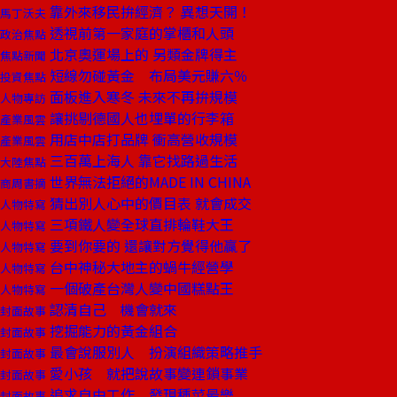
靠外來移民拚經濟？ 異想天開！
馬丁沃夫
透視前第一家庭的掌櫃和人頭
政治焦點
北京奧運場上的 另類金牌得主
焦點新聞
短線勿碰黃金 布局美元賺六％
投資焦點
面板進入寒冬 未來不再拚規模
人物專訪
讓挑剔德國人也埋單的行李箱
產業風雲
用店中店打品牌 衝高營收規模
產業風雲
三百萬上海人 靠它找路過生活
大陸焦點
世界無法拒絕的MADE IN CHINA
商周書摘
猜出別人心中的價目表 就會成交
人物特寫
三項鐵人變全球直排輪鞋大王
人物特寫
要到你要的 還讓對方覺得他贏了
人物特寫
台中神秘大地主的蝸牛經營學
人物特寫
一個破產台灣人變中國糕點王
人物特寫
認清自己 機會就來
封面故事
挖掘能力的黃金組合
封面故事
最會說服別人 扮演組織策略推手
封面故事
愛小孩 就把說故事變連鎖事業
封面故事
追求自由工作 發現種菜最樂
封面故事