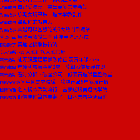
自己愛漂亮 畫出更多美麗新娘
封面故事
魚乾女玩串珠 進大學教創作
封面故事
盤點你的就業力
封面故事
興趣可以當飯吃的6大熱門新職業
封面故事
貨物事故發生率 兩年半降近八成
管理小品
奧運之後爛帳待清
關鍵數字
大使館與大使官邸
英文無所不談
能源股歷經最慘烈修正 現買年賺25％
霸榮觀點
年獲利成長將逾2成 陸銀股價反彈在即
霸榮觀點
看好分拆、破產公司 低價買進賺重整效益
霸榮觀點
中國需求減緩 終結商品5年多頭行情
國際投資瞭望
名人捐款帶動流行 富豪送錢首選商學院
國際視窗
低價迷你筆電賣翻了 日本業者急起直追
國際視窗