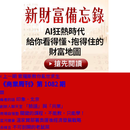
上一期
索羅斯教你亂世求生
《商業周刊》第 1082 期
印象．北京
編者的話
「臉譜」與「共業」
創辦人聊天室
關鍵的課程，不能教，只能學！
商場自慢塾
溫家寶部署奧運後經濟發展戰略
星河隨筆
不可剖開的老鼠屎
去梯言