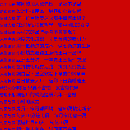
英國沒加入歐元區 是福不是禍
馬丁沃夫
設計科技產品 顧客動心最要緊
房市觀察
第一位台籍奧運火炬手如何出線？
焦點人物
莊泳領悟換氣哲學 變中國LED女皇
焦點人物
吳舜文的品牌夢會不會實現？
焦點新聞
深度文化路線 才是台灣的吸引力
人物專訪
用一個頻道的成本 做七頻道的生意
產業風雲
小磨坊靠賠錢生意做出第一品牌
產業風雲
亞洲五分埔 一年賣出三億件衣服
產業風雲
堅持技術就有活路 拚到人倒為止
人物特寫
讓白宮、皇室欽點下單的CSK單車
人物特寫
昔日抽籤大戶 返鄉下田變睡蓮王
人物特寫
只要不害怕 就會有快樂
給兒女的傳家信
讓客戶的網路連續六年不當機
管理小品
小錢的威力
封面故事
房貸、家電都團購 省60萬搞定新家
封面故事
每天10分鐘比價 每月家用省一萬
封面故事
環遊世界80天 只花10萬
封面故事
鎖定刷卡利多 賺回兩百多萬
封面故事