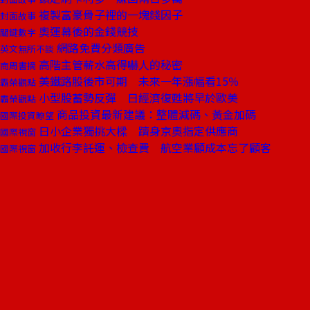
複製富豪骨子裡的一塊錢因子
封面故事
奧運幕後的金錢競技
關鍵數字
網路免費分類廣告
英文無所不談
高階主管薪水高得嚇人的秘密
商周書摘
美鐵路股後市可期 未來一年漲幅看15％
霸榮觀點
小型股蓄勢反彈 日經濟復甦將早於歐美
霸榮觀點
商品投資最新建議：整體減碼、黃金加碼
國際投資瞭望
日小企業獨挑大樑 躋身京奧指定供應商
國際視窗
加收行李託運、檢查費 航空業顧成本忘了顧客
國際視窗