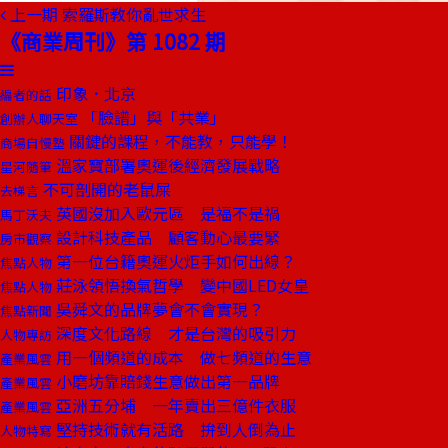
上一期
索羅斯教你亂世求生
《商業周刊》第 1082 期
印象．北京
編者的話
「臉譜」與「共業」
創辦人聊天室
關鍵的課程，不能教，只能學！
商場自慢塾
溫家寶部署奧運後經濟發展戰略
星河隨筆
不可剖開的老鼠屎
去梯言
英國沒加入歐元區 是福不是禍
馬丁沃夫
設計科技產品 顧客動心最要緊
房市觀察
第一位台籍奧運火炬手如何出線？
焦點人物
莊泳領悟換氣哲學 變中國LED女皇
焦點人物
吳舜文的品牌夢會不會實現？
焦點新聞
深度文化路線 才是台灣的吸引力
人物專訪
用一個頻道的成本 做七頻道的生意
產業風雲
小磨坊靠賠錢生意做出第一品牌
產業風雲
亞洲五分埔 一年賣出三億件衣服
產業風雲
堅持技術就有活路 拚到人倒為止
人物特寫