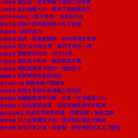
讓白宮、皇室欽點下單的CSK單車
人物特寫
昔日抽籤大戶 返鄉下田變睡蓮王
人物特寫
只要不害怕 就會有快樂
給兒女的傳家信
讓客戶的網路連續六年不當機
管理小品
小錢的威力
封面故事
房貸、家電都團購 省60萬搞定新家
封面故事
每天10分鐘比價 每月家用省一萬
封面故事
環遊世界80天 只花10萬
封面故事
鎖定刷卡利多 賺回兩百多萬
封面故事
複製富豪骨子裡的一塊錢因子
封面故事
奧運幕後的金錢競技
關鍵數字
網路免費分類廣告
英文無所不談
高階主管薪水高得嚇人的秘密
商周書摘
美鐵路股後市可期 未來一年漲幅看15％
霸榮觀點
小型股蓄勢反彈 日經濟復甦將早於歐美
霸榮觀點
商品投資最新建議：整體減碼、黃金加碼
國際投資瞭望
日小企業獨挑大樑 躋身京奧指定供應商
國際視窗
加收行李託運、檢查費 航空業顧成本忘了顧客
國際視窗