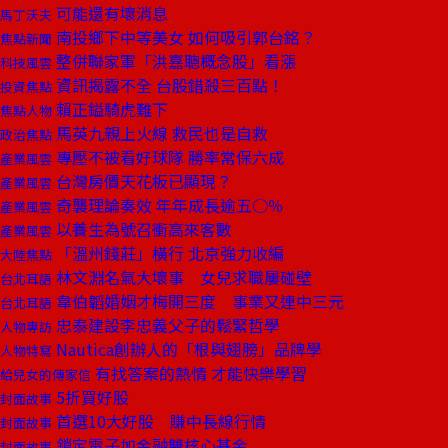
可能還有壞消息
馬丁沃夫
南投鄉下中等美女 如何吸引郭台銘？
焦點新聞
整併聯家軍「洪嘉聰概念股」看漲
科技風雲
資訊揭露不全 台股錯殺三百點！
投資焦點
賴正鎰騎虎難下
焦點人物
馬英九親上火線 救民也是自救
政治焦點
專壓不被看好球隊 勝率常保六成
產業風雲
台灣房價天花板已顯現？
產業風雲
奇襲理論奏效 年年成長逾五○％
產業風雲
以養生為號召衝高來客數
產業風雲
「溫州錢莊」橫行 北京強力收編
大陸焦點
林文淵名氣大壞事 女兒求職屢碰壁
台北耳語
韋伯韜婚姻才梅開三度 事業又連中三元
台北耳語
忠泰建設李忠義父子的鬆緊哲學
人物專訪
Nautica創辦人的「根與翅膀」品牌學
人物特寫
有找答案的熱情 才能快樂學習
給兒女的傳家信
5折買好股
封面故事
首選10大好股 賺中長線行情
封面故事
鎖定電子加金融雙核心基金
封面故事