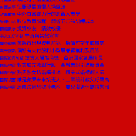
征服恐懼的懶人操盤法
封面故事
中外首富都力行的悲觀入市學
封面故事
數位教育課程 節省五○％訓練成本
管理小品
投資校友 績效較優
關鍵數字
守貞與禁慾宣誓
英文無所不談
美房市出現復甦前兆 房價可望年底觸底
霸榮觀點
偏好有支付股利小型股兼顧獲利及風險
霸榮觀點
搶食太陽能商機 亞洲國家各展所長
國際投資瞭望
救美股先救銀行股 金融業盼引進新資金
國際視窗
熟男熟女結婚講排場 精品式婚禮超人氣
國際視窗
誰是蘋果未來接班人？工業設計教父呼聲高
國際視窗
房價跌幅恐吃掉老本 嬰兒潮退休族拉警報
國際視窗