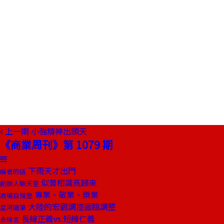
上一期
小強精神出頭天
《商業周刊》第 1079 期
下雨天才出門
編者的話
似曾相識燕歸來
創辦人聊天室
專業、敬業、樂業
商場自慢塾
大陸的宏觀調控面臨調整
星河隨筆
長線正義vs.短線仁義
去梯言