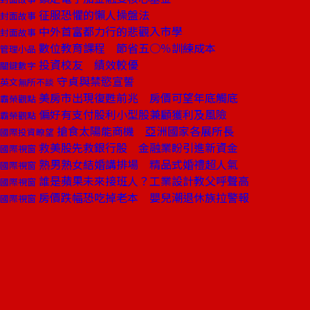
征服恐懼的懶人操盤法
封面故事
中外首富都力行的悲觀入市學
封面故事
數位教育課程 節省五○％訓練成本
管理小品
投資校友 績效較優
關鍵數字
守貞與禁慾宣誓
英文無所不談
美房市出現復甦前兆 房價可望年底觸底
霸榮觀點
偏好有支付股利小型股兼顧獲利及風險
霸榮觀點
搶食太陽能商機 亞洲國家各展所長
國際投資瞭望
救美股先救銀行股 金融業盼引進新資金
國際視窗
熟男熟女結婚講排場 精品式婚禮超人氣
國際視窗
誰是蘋果未來接班人？工業設計教父呼聲高
國際視窗
房價跌幅恐吃掉老本 嬰兒潮退休族拉警報
國際視窗