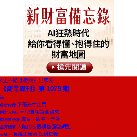
上一期
小強精神出頭天
《商業周刊》第 1079 期
下雨天才出門
編者的話
似曾相識燕歸來
創辦人聊天室
專業、敬業、樂業
商場自慢塾
大陸的宏觀調控面臨調整
星河隨筆
長線正義vs.短線仁義
去梯言