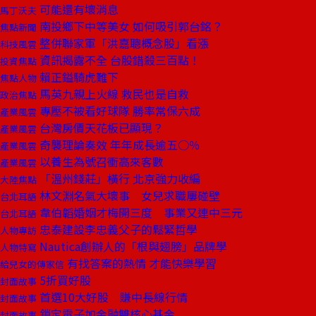
可能還有壞消息
馬丁沃夫
南投鄉下中等美女 如何吸引郭台銘？
焦點新聞
整併聯家軍「洪嘉聰概念股」看漲
科技風雲
資訊揭露不全 台股錯殺三百點！
投資焦點
賴正鎰騎虎難下
焦點人物
馬英九親上火線 救民也是自救
政治焦點
專壓不被看好球隊 勝率常保六成
產業風雲
台灣房價天花板已顯現？
產業風雲
奇襲理論奏效 年年成長逾五○％
產業風雲
以養生為號召衝高來客數
產業風雲
「溫州錢莊」橫行 北京強力收編
大陸焦點
林文淵名氣大壞事 女兒求職屢碰壁
台北耳語
韋伯韜婚姻才梅開三度 事業又連中三元
台北耳語
忠泰建設李忠義父子的鬆緊哲學
人物專訪
Nautica創辦人的「根與翅膀」品牌學
人物特寫
有找答案的熱情 才能快樂學習
給兒女的傳家信
5折買好股
封面故事
首選10大好股 賺中長線行情
封面故事
鎖定電子加金融雙核心基金
封面故事