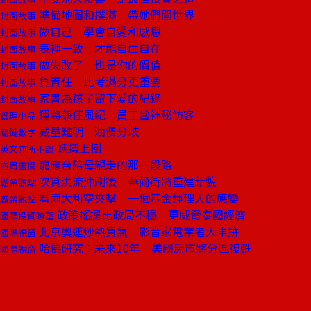
準備地圖和撲滿 帶她們闖世界
封面故事
做自己 學會自愛和感恩
封面故事
表裡一致 才能自由自在
封面故事
做失敗了 也是你的價值
封面故事
負責任 比考滿分更重要
封面故事
家書為孩子留下愛的紀錄
封面故事
運將兼任風紀 員工當神秘訪客
管理小品
藏量難明 油價分歧
關鍵數字
螞蟻上樹
英文無所不談
龍應台陪母親走的那一段路
商周書摘
次貸洪流沖刷後 華爾街將重建新貌
霸榮觀點
看兩大利空夾擊 一個基金經理人的應變
霸榮觀點
政策搖擺比政局不穩 更威脅泰國經濟
國際投資瞭望
北京奧運炒熱買氣 影音家電業者大車拚
國際視窗
哈佛研究：未來10年 美國房市將分區復甦
國際視窗