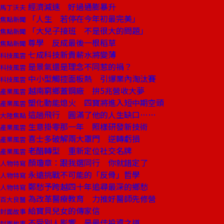
經濟減速 好過通膨暴升
馬丁沃夫
「人生 若停在今年初最完美」
焦點新聞
「大兒子接班 不是很大的問題」
焦點新聞
尊學 反成最後一根稻草
焦點新聞
七成科技新貴薪水將變薄
科技風雲
是景氣還是理念不同惹的禍？
科技風雲
中小型觸控面板熱 引爆業內淘汰賽
科技風雲
越南窮鄉蓋鋼廠 拚5兆營收大夢
產業風雲
塑化動能熄火 四寶將進入短中期空頭
產業風雲
這趟飛行 圓滿了他的人生缺口……
大陸焦點
生意掛零那一年 照樣研發新技術
產業風雲
喜士多破解兩大罩門 逆轉虧損
產業風雲
老醋轉型 重新定位社交名牌
產業風雲
顏瓊章：跟我選同行 你就錯定了
人物特寫
永遠挑戰不可能的「反骨」哲學
人物特寫
鄭愁予跨越四十年追尋最深的鄉愁
人物特寫
為改革醫療教育 力推好醫師先修營
百大良醫
給寶貝兒女的傳家信
封面故事
不受別人影響 是最佳投資之道
封面故事