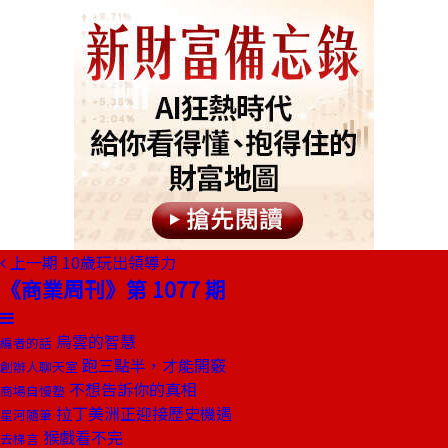
上一期
10歲玩出領導力
《商業周刊》第 1077 期
烏雲的智慧
編者的話
跑三點半，才能開竅
創辦人聊天室
不想告訴你的真相
商場自慢塾
拉丁美洲正迎接歷史機遇
星河隨筆
猴戲看不完
去梯言