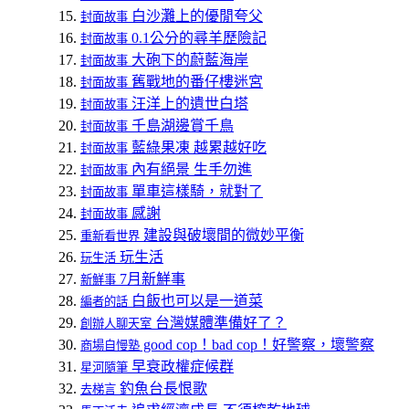
白沙灘上的優閒夸父
封面故事
0.1公分的尋羊歷險記
封面故事
大砲下的蔚藍海岸
封面故事
舊戰地的番仔樓迷宮
封面故事
汪洋上的遺世白塔
封面故事
千島湖邊賞千鳥
封面故事
藍綠果凍 越累越好吃
封面故事
內有絕景 生手勿進
封面故事
單車這樣騎，就對了
封面故事
感謝
封面故事
建設與破壞間的微妙平衡
重新看世界
玩生活
玩生活
7月新鮮事
新鮮事
白飯也可以是一道菜
編者的話
台灣媒體準備好了？
創辦人聊天室
good cop！bad cop！好警察，壞警察
商場自慢塾
早衰政權症候群
星河隨筆
釣魚台長恨歌
去梯言