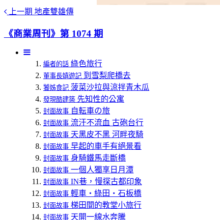
上一期
地產雙雄傳
《商業周刊》第 1074 期
綠色旅行
編者的話
到雪梨爬橋去
董事長嬉遊記
菠菜沙拉與涼拌青木瓜
饕姊食記
先知性的公寓
發現酷建築
自転車の旅
封面故事
流汗不流血 古砲台行
封面故事
天黑皮不黑 河畔夜騎
封面故事
早起的車手有絕景看
封面故事
身騎鐵馬走斷橋
封面故事
一個人獨享日月潭
封面故事
IN巷，慢探古都印象
封面故事
輕車‧綠田‧石板橋
封面故事
梯田間的教堂小旅行
封面故事
天開一線水奔騰
封面故事