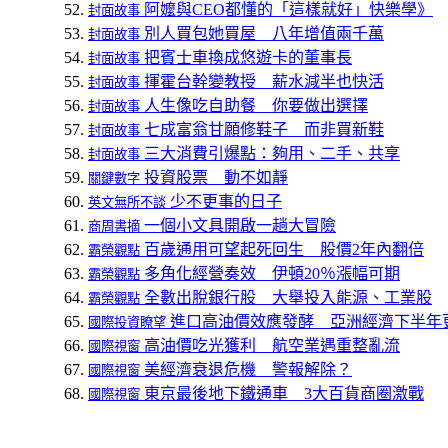
阿嬤與CEO都懂的「這樣就好」快樂學》
封面故事
別人買包她買屋 八年增值兩千萬
封面故事
把賓士車換成悠遊卡的董事長
封面故事
揮霍台幹變教授 薪水減半也快活
封面故事
人生像吃自助餐 你要做出選擇
封面故事
七成富翁甘願修鞋子 而非買新鞋
封面故事
三大消費引爆點：夠用、二手、共享
封面故事
投資股票 動不如靜
關鍵數字
少不更事的日子
英文無所不談
一個小文具開啟一趟大冒險
商周書摘
百歲通用可望起死回生 股價2年內翻倍
霸榮觀點
多角化經營奏效 伊頓20％漲幅可期
霸榮觀點
全數出脫銀行股 大舉投入能源、工業股
霸榮觀點
進口高油價效應發酵 亞洲經濟下半年
國際投資瞭望
高油價吃光獲利 航空業遇重整亂流
國際視窗
美經濟衰退危機 警報解除？
國際視窗
東京最後地下鐵通車 3大百貨商圈激戰
國際視窗