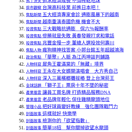
追求經濟成長 不須榨乾地球
馬丁沃夫
台灣高科技業 前進日本吧！
房市觀察
五大經濟專家會診 通膨風暴下的越南
焦點新聞
越南重演泰國危機 機會不大
焦點新聞
三大戰略抗通膨 保六％報酬率
投資焦點
慘勝就是失敗 黃春發親打求和電話
投資焦點
兆豐金慢一步 董總人選投效何壽川
投資焦點
瘋狗精神找答案 小郭台銘五年超越鴻海
焦點人物
「華聚」人脈 為江丙坤談判鋪路
政治焦點
犀角王霍滿棠的「無藏」境界
人物特寫
王永在大女婿開演唱會 大方秀自己
人物特寫
深入三萬檳榔攤拔樁 登上台灣菸王
人物特寫
「獅子王」票房十年不墜的秘密
全球話題
讓員工買名牌 打造精品服務DNA
產業風雲
老品牌年輕化 保住雞精龍頭地位
產業風雲
把好球員變好教練 強化團隊戰鬥力
管理小品
這樣就好 快樂學
封面故事
檢測你的「欲望指數」
封面故事
簡單18招 幫你關掉欲望水龍頭
封面故事