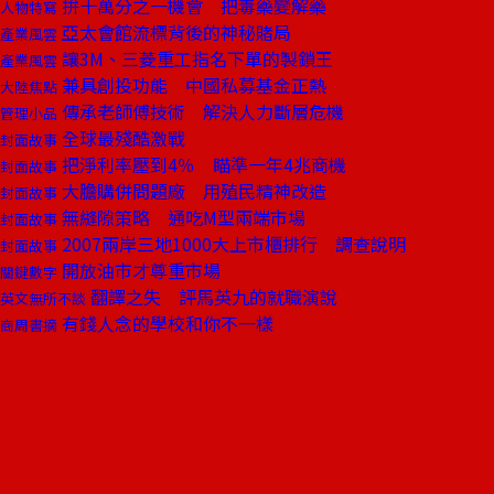
拚十萬分之一機會 把毒藥變解藥
人物特寫
亞太會館流標背後的神秘賭局
產業風雲
讓3M、三菱重工指名下單的製鎖王
產業風雲
兼具創投功能 中國私募基金正熱
大陸焦點
傳承老師傅技術 解決人力斷層危機
管理小品
全球最殘酷激戰
封面故事
把淨利率壓到4％ 瞄準一年4兆商機
封面故事
大膽購併問題廠 用殖民精神改造
封面故事
無縫隙策略 通吃M型兩端市場
封面故事
2007兩岸三地1000大上市櫃排行 調查說明
封面故事
開放油市才尊重市場
關鍵數字
翻譯之失 評馬英九的就職演說
英文無所不談
有錢人念的學校和你不一樣
商周書摘