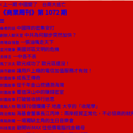
上一期
中國變了 台商大逃亡
《商業周刊》第 1072 期
中國隊的密集安打
編者的話
中共為何腳步突然加快？
創辦人聊天室
一張油嘴走天下
商場自慢塾
美國郊區文明的危機
星河隨筆
一中各不表
去梯言
歐元成功了 歐元區還沒！
馬丁沃夫
讓用戶上癮的電信加值服務才有效！
房市觀察
成長王傳奇
封面故事
從千年金山挖通渤海灣
封面故事
蜀道深山中的賺錢密室
封面故事
打破營收排行迷思
封面故事
敢接70億爛攤子 地產 大亨的「收尾學」
焦點人物
海基會董事長江丙坤：兩岸經貿正常化，不必協商的就
政治焦點
一場獨缺主角的生日音樂會
焦點新聞
避開WiMAX 往低價電腦找金雞母
科技風雲