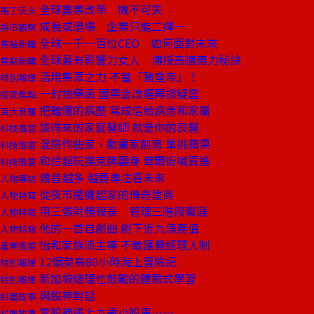
全球農業改革 機不可失
馬丁沃夫
成長或退場 企業只能二擇一
房市觀察
全球一千一百位CEO 如何面對未來
焦點新聞
全球最有影響力女人 傳授高適應力秘訣
焦點新聞
活用集眾之力 不當「豬皇帝」！
特別報導
一封檢舉函 國票金改選再掀疑雲
投資焦點
把難懂的病歷 寫成信給病患和家屬
百大良醫
談得來的家庭醫師 就是你的良醫
科技風雲
混搭作曲家、動畫家創意 單挑蘋果
科技風雲
和信超玩撲克牌翻身 華爾街喊買進
科技風雲
雜音越多 越要專注看未來
人物專訪
從夜市擺攤起家的傳奇建商
人物特寫
用三張財務報表 管理三階段職涯
人物特寫
他的一首自創曲 創下近九億產值
人物特寫
怡和家族派主導 不敵匯豐經理人制
產業風雲
12個菜鳥80小時海上冒險記
特別報導
新加坡總理也鼓勵的體驗式學習
特別報導
與股神對話
封面故事
當股神遇上九歲小股東……
封面故事