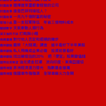
選擇連笨蛋都會經營的公司
封面故事
誰是巴菲特接班人？
封面故事
一兆九千億財富的秘密
封面故事
靠一支冠軍隊伍 年省三億物料成本
管理小品
天氣牽動人類行為
關鍵數字
打盹與小睡
英文無所不談
對付他人否定和拒絕的撇步
商周書摘
霸榮「大錢潮」調查 逾半看好下半年美股
霸榮觀點
私人飛機成企業必需 投資前景看好
霸榮觀點
找出被低估的20％ 把「便宜」股票變值錢
霸榮觀點
油元資金狂潮 流向印度、東南亞國協
國際投資瞭望
非洲經濟潛力發光 指數基金搶灘
國際視窗
俄國車市強強滾 全球車廠火力全開
國際視窗