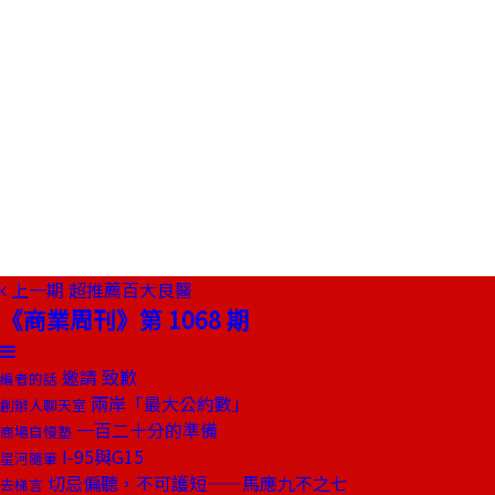
上一期
超推薦百大良醫
《商業周刊》第 1068 期
邀請 致歉
編者的話
兩岸「最大公約數」
創辦人聊天室
一百二十分的準備
商場自慢塾
I-95與G15
星河隨筆
切忌偏聽，不可護短——馬應九不之七
去梯言