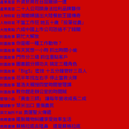
外資菸商在台設廠頭一遭
產業風雲
二十人公司躋身法拉利品牌夥伴
產業風雲
台灣媳婦譜出大陸餐飲王國傳奇
人物特寫
不當工作狂 她五十歲「投筆從農」
人物特寫
六成中國上市公司恐過不了錢關
大陸焦點
窮忙大解放
封面故事
你是哪一種工作動物？
封面故事
每天冥想一小時 抓出時間小偷
封面故事
門市分三級 抓住重點客戶
封面故事
圖書館分類功夫 搞定三種角色
封面故事
「Big5」密技 十五分鐘管好三百人
封面故事
花半年找左右手 停止當救火隊
封面故事
葛洛夫親授四堂時間管理課
封面故事
教你趕走辦公室的時間賊
封面故事
「黃金三師」 讓每年營收成長二成
管理小品
禁米出口 重傷農民
關鍵數字
奧運聖火傳遞
英文無所不談
擺脫雜物糾纏享受效率生活
商周書摘
蘇格拉底去隆鼻 還是蘇格拉底
商周書摘