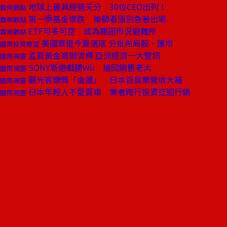
地球上最具經營天分 30位CEO出列！
霸榮觀點
第一季基金慘跌 後勢看漲別急著出場
霸榮觀點
ETF可多可空 成為艱困市況避難所
霸榮觀點
美國衰退今夏落底 分批布局股、匯市
國際投資瞭望
孟買黃金商辦流標 亞洲經濟一大警訊
國際視窗
SONY新遊戲勝Wii 搶回銷售老大
國際視窗
觀光客慷慨「金援」 日本百貨業營收大補
國際視窗
日本年輕人不愛買車 業者跨行投資迂迴行銷
國際視窗