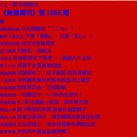
上一期
街頭戰法
《商業周刊》第 1065 期
找出關鍵的「二○％」！
總編輯的話
不要「感動」，只要「安心」！
創辦人聊天室
沒日沒夜過兩年
商場自慢塾
利歸私、損歸公
星河隨筆
丟掉朕即天下思考——馬應九不之四
去梯言
其實不全是葛老的錯
馬丁沃夫
郭董要來了！蚊子園區 變投資勝地
焦點新聞
分析雞市像分析股市的亞洲土雞王
人物特寫
聯家軍四合一互相取暖
科技風雲
一紙解任令 6小時內全變天！
焦點新聞
9,140位遠航小股東 套牢啟示錄
焦點新聞
獅子帶領的羊群 最後也會變獅子
焦點人物
屏東赤貧囝仔 想到媽媽就勇敢往前衝
焦點人物
五位修道士 做出百萬美元網路生意
商周書摘
你的海外基金該續抱嗎？
投資焦點