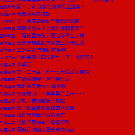
回不了家 我會在哪條街上過年？
焦點新聞
台塑駙馬失控記
焦點人物
從一顆蘋果看到全球化的失衡
人物專訪
轉機或危機？台灣雅虎憂喜參半
科技風雲
「電玩星光幫」通吃跨平台大餅
產業風雲
新奧運概念股琉園的三段轉型路
產業風雲
設計主題 聚集同好顧客
產業風雲
他的畫價十四年翻九十倍 合理嗎？
人物特寫
大旅行
封面故事
零下二十度、四十七天荒漠大穿越
封面故事
在高原湖畔，落下男人淚
封面故事
我們的天堂vs.他的夢想
封面故事
在雀兒山口，藏獒撲了上來……
封面故事
那晚，被旅館被子臭醒
封面故事
放下對輸贏和金錢的不安感
封面故事
找回對自我坦白的勇氣
封面故事
從此不再怕有什麼達不到
封面故事
藉旅行改變自己的成功九訣
封面故事