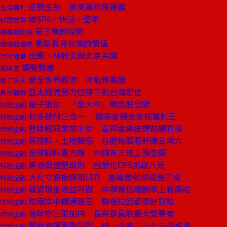
逆勢生長 屏東黑珍珠蓮霧
生活專刊
做SPA，快活一整年
封面故事
第三極的探險
總編輯的話
重新看見台灣的價值
商場自慢塾
世銀、林毅夫與北京共識
星河隨筆
讀聖賢書
去梯言
健全世界經濟 才能救美國
馬丁沃夫
亞太經濟勢力位移下的台灣定位
房市觀察
電子退位 「金大中」概念股出頭
特別企劃
利多題材三合一 國泰金穩坐金控獲利王
特別企劃
登陸較同業快半步 富邦金總統選前續看漲
特別企劃
原物料、土地雙漲 台肥每股看好賺五塊六
特別企劃
全球缺料賣方跩 中鋼有三成上漲空間
特別企劃
高油價趨勢成形 台塑化EPS挑戰八元
特別企劃
大尺寸面板採用LED 晶電營收將成長三成
特別企劃
減資現金收益可觀 中華電信報酬率上看兩成
特別企劃
跨兩岸中概通路王 聯強拉回都是好買點
特別企劃
海陸空三軍加持 長榮是直航最大受惠者
特別企劃
贊助奧運爭取認同 統一企業三十七元可進場
特別企劃