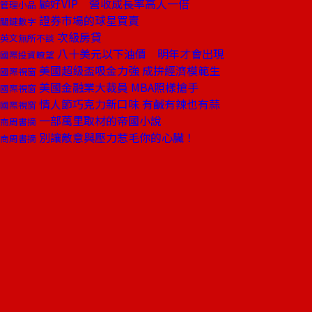
顧好VIP 營收成長率高人一倍
管理小品
證券市場的球星買賣
關鍵數字
次級房貸
英文無所不談
八十美元以下油價 明年才會出現
國際投資瞭望
美國超級盃吸金力強 成拚經濟模範生
國際視窗
美國金融業大裁員 MBA照樣搶手
國際視窗
情人節巧克力新口味 有鹹有辣也有蒜
國際視窗
一部萬里取材的帝國小說
商周書摘
別讓敵意與壓力惹毛你的心臟！
商周書摘