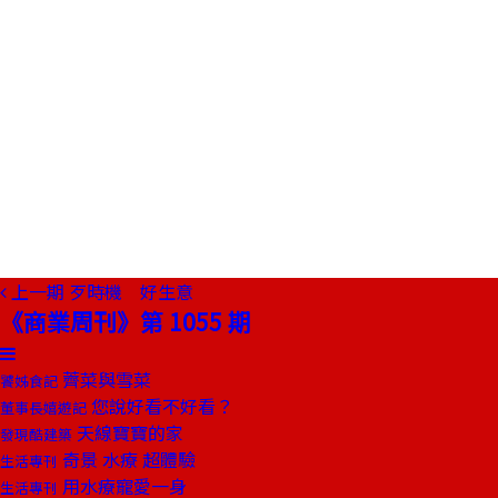
上一期
歹時機 好生意
《商業周刊》第 1055 期
薺菜與雪菜
饕姊食記
您說好看不好看？
董事長嬉遊記
天線寶寶的家
發現酷建築
奇景 水療 超體驗
生活專刊
用水療寵愛一身
生活專刊