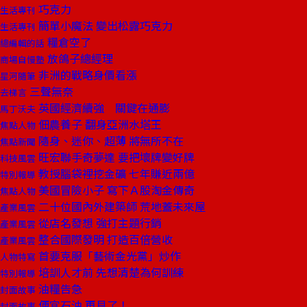
巧克力
生活專刊
簡單小魔法 變出松露巧克力
生活專刊
糧倉空了
總編輯的話
放鴿子總經理
商場自慢塾
非洲的戰略身價看漲
星河隨筆
三聲無奈
去梯言
英國經濟續強 關鍵在通膨
馬丁沃夫
佃農養子 翻身亞洲水塔王
焦點人物
隨身、迷你、超薄 將無所不在
焦點新聞
旺宏聯手奇夢達 要把壞牌變好牌
科技風雲
教授腦袋裡挖金礦 七年賺近兩億
特別報導
美國冒險小子 寫下Ａ股淘金傳奇
焦點人物
二十位國內外建築師 荒地蓋未來屋
產業風雲
從店名發想 強打主題行銷
產業風雲
整合國際發明 打造百倍營收
產業風雲
首要克服「藝術金光黨」炒作
人物特寫
培訓人才前 先想清楚為何訓練
特別報導
油糧告急
封面故事
便宜石油 再見了！
封面故事