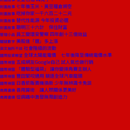
七年後玉米、黃豆糧倉將空
封面故事
吃掉你家一千六百二十二元
封面故事
替代性能源 今年投資必選
封面故事
聰明三十六計 保住財富
封面故事
員工變環安警察 四年創十三億效益
管理小品
美股逢「選」多上漲
關鍵數字
社會階級的流動
英文無所不談
全球太陽能電價 七年後降至傳統電價水準
國際投資瞭望
五成網友Google自己 試人氣也做行銷
國際視窗
「體驗型福袋」 讓你變摔角賽主辦人
國際視窗
豐田緊咬通用 競逐全球汽車龍頭
國際視窗
日香菸販賣機換新 少年無辨識卡免談
國際視窗
善用算術 讓人際關係更美好
商周書摘
從病痛中激發無限創造力
商周書摘