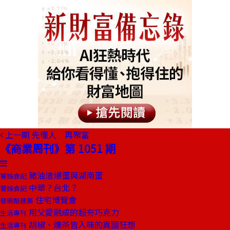
上一期
先懂人 再聚富
《商業周刊》第 1051 期
豬油渣爆蛋與湖南蛋
饕姊食記
中華？台北？
饕姊食記
住宅博覽會
發現酷建築
用父愛融成的超夯巧克力
生活專刊
胡椒、燻茶皆入味的異國狂想
生活專刊