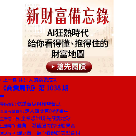
上一期
用別人的腦袋成功
《商業周刊》第 1038 期
乾煸苦瓜與椒鹽苦瓜
饕姊食記
走入魁北克的壁畫中
董事長嬉遊記
企業想賺錢 先談愛地球
重新看世界
菱角 滋補腸胃的低脂果實
生活專刊
豌豆苗 顧心養顏的美型食材
生活專刊