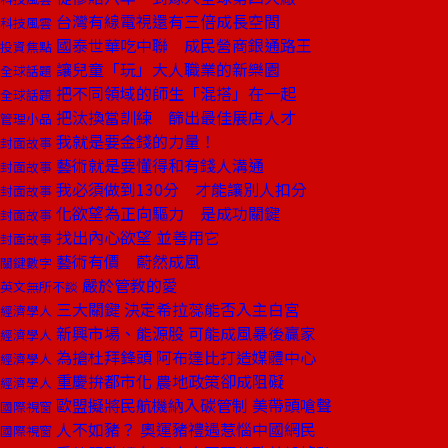
台灣有線電視還有三倍成長空間
科技風雲
國泰世華吃中聯 成民營商銀通路王
投資焦點
讓兒童「玩」大人職業的新樂園
全球話題
把不同領域的師生「混搭」在一起
全球話題
把汰換當訓練 篩出最佳展店人才
管理小品
我就是要金錢的力量！
封面故事
藝術就是要懂得和有錢人溝通
封面故事
我必須做到130分 才能讓別人扣分
封面故事
化欲望為正向驅力 是成功關鍵
封面故事
找出內心欲望 並善用它
封面故事
藝術有價 蔚然成風
關鍵數字
嚴於管教的愛
英文無所不談
三大關鍵 決定希拉蕊能否入主白宮
經濟學人
新興市場、能源股 可能成風暴後贏家
經濟學人
為搶杜拜鋒頭 阿布達比打造媒體中心
經濟學人
重慶拚都市化 農地政策卻成阻礙
經濟學人
歐盟擬將民航機納入碳管制 美帶頭嗆聲
國際視窗
人不如豬？ 奧運豬禮遇惹惱中國網民
國際視窗