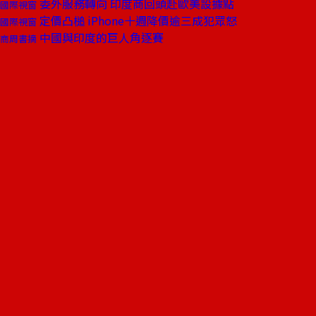
委外服務轉向 印度商回頭赴歐美設據點
國際視窗
定價凸槌 iPhone十週降價逾三成犯眾怒
國際視窗
中國與印度的巨人角逐賽
商周書摘