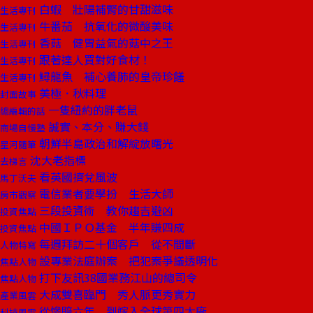
白蝦 壯陽補腎的甘甜滋味
生活專刊
牛番茄 抗氧化的微酸美味
生活專刊
香菇 健胃益氣的菇中之王
生活專刊
跟著達人買對好食材！
生活專刊
鱘龍魚 補心養肺的皇帝珍饈
生活專刊
美極．秋料理
封面故事
一隻紐約的胖老鼠
總編輯的話
誠實、本分、賺大錢
商場自慢塾
朝鮮半島政治和解綻放曙光
星河隨筆
沈大老指標
去梯言
看英國擠兌風波
馬丁沃夫
電信業者要學扮 生活大師
房市觀察
三段投資術 教你趨吉避凶
投資焦點
中國ＩＰＯ基金 半年賺四成
投資焦點
每週拜訪二十個客戶 從不間斷
人物特寫
設專業法庭辦案 把犯案爭議透明化
焦點人物
打下友訊38國業務江山的總司令
焦點人物
大成雙喜臨門 秀人脈更秀實力
產業風雲
從慘賠六年 到嫁入全球第四大廠
科技風雲