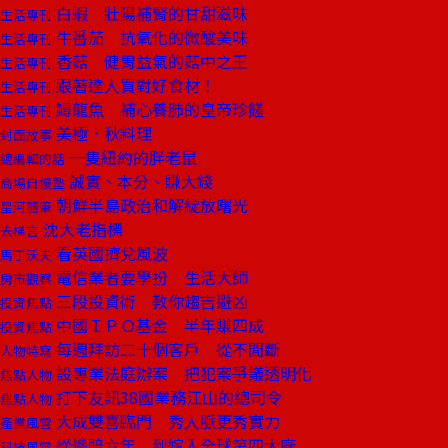
白蝦 壯陽補腎的甘甜滋味
生活專刊
牛番茄 抗氧化的微酸美味
生活專刊
香菇 健胃益氣的菇中之王
生活專刊
跟著達人買對好食材！
生活專刊
鱘龍魚 補心養肺的皇帝珍饈
生活專刊
美極．秋料理
封面故事
一隻紐約的胖老鼠
總編輯的話
誠實、本分、賺大錢
商場自慢塾
朝鮮半島政治和解綻放曙光
星河隨筆
沈大老指標
去梯言
看英國擠兌風波
馬丁沃夫
電信業者要學扮 生活大師
房市觀察
三段投資術 教你趨吉避凶
投資焦點
中國ＩＰＯ基金 半年賺四成
投資焦點
每週拜訪二十個客戶 從不間斷
人物特寫
設專業法庭辦案 把犯案爭議透明化
焦點人物
打下友訊38國業務江山的總司令
焦點人物
大成雙喜臨門 秀人脈更秀實力
產業風雲
從慘賠六年 到嫁入全球第四大廠
科技風雲