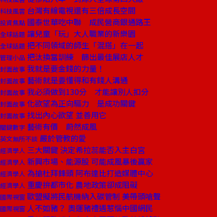
台灣有線電視還有三倍成長空間
科技風雲
國泰世華吃中聯 成民營商銀通路王
投資焦點
讓兒童「玩」大人職業的新樂園
全球話題
把不同領域的師生「混搭」在一起
全球話題
把汰換當訓練 篩出最佳展店人才
管理小品
我就是要金錢的力量！
封面故事
藝術就是要懂得和有錢人溝通
封面故事
我必須做到130分 才能讓別人扣分
封面故事
化欲望為正向驅力 是成功關鍵
封面故事
找出內心欲望 並善用它
封面故事
藝術有價 蔚然成風
關鍵數字
嚴於管教的愛
英文無所不談
三大關鍵 決定希拉蕊能否入主白宮
經濟學人
新興市場、能源股 可能成風暴後贏家
經濟學人
為搶杜拜鋒頭 阿布達比打造媒體中心
經濟學人
重慶拚都市化 農地政策卻成阻礙
經濟學人
歐盟擬將民航機納入碳管制 美帶頭嗆聲
國際視窗
人不如豬？ 奧運豬禮遇惹惱中國網民
國際視窗