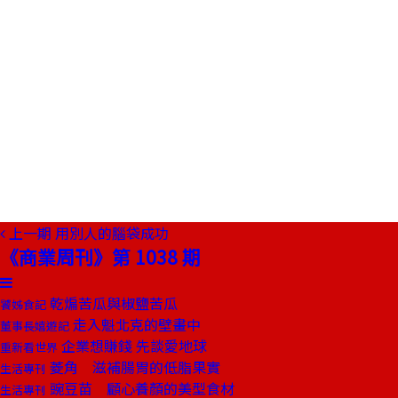
上一期
用別人的腦袋成功
《商業周刊》第 1038 期
乾煸苦瓜與椒鹽苦瓜
饕姊食記
走入魁北克的壁畫中
董事長嬉遊記
企業想賺錢 先談愛地球
重新看世界
菱角 滋補腸胃的低脂果實
生活專刊
豌豆苗 顧心養顏的美型食材
生活專刊