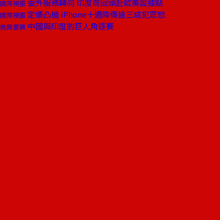
委外服務轉向 印度商回頭赴歐美設據點
國際視窗
定價凸槌 iPhone十週降價逾三成犯眾怒
國際視窗
中國與印度的巨人角逐賽
商周書摘