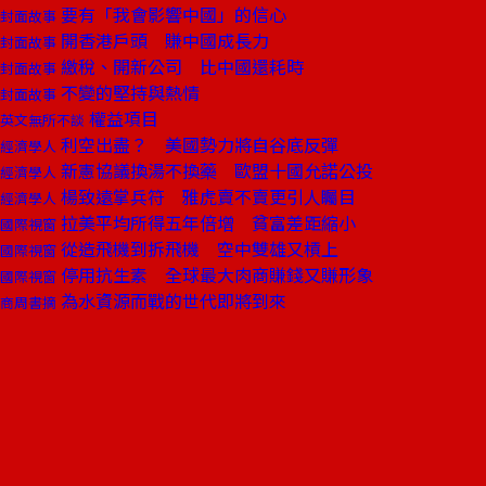
要有「我會影響中國」的信心
封面故事
開香港戶頭 賺中國成長力
封面故事
繳稅、開新公司 比中國還耗時
封面故事
不變的堅持與熱情
封面故事
權益項目
英文無所不談
利空出盡？ 美國勢力將自谷底反彈
經濟學人
新憲協議換湯不換藥 歐盟十國允諾公投
經濟學人
楊致遠掌兵符 雅虎賣不賣更引人矚目
經濟學人
拉美平均所得五年倍增 貧富差距縮小
國際視窗
從造飛機到拆飛機 空中雙雄又槓上
國際視窗
停用抗生素 全球最大肉商賺錢又賺形象
國際視窗
為水資源而戰的世代即將到來
商周書摘