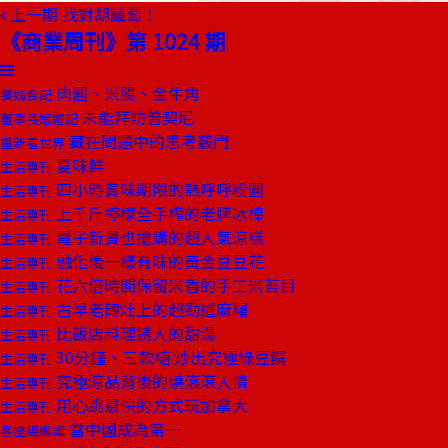
上一期
找對胡蘿蔔！
《商業周刊》第 1024 期
肉圓、米腸、金牛角
饕姊食記
未能拜訪普契尼
董事長嬉遊記
藏在問題中的思考竅門
重新看世界
夏味鮮
生活專刊
四小時賞味期限的熱呼呼粉圓
生活專刊
上千斤檸檬全手榨的老牌冰棒
生活專刊
電子新貴也搶購的超人氣涼糕
生活專刊
融化後一樣有味的黃金豆豆花
生活專刊
花六倍時間保留米香的手工米苔目
生活專刊
古早老磚灶上的超勁道麻糬
生活專刊
比飯店料理誘人的甜湯
生活專刊
30分鐘、三款糖 炒出究極綠豆饌
生活專刊
究極涼品背後的燒滾滾人情
生活專刊
用心跳最快的方式玩加拿大
生活專刊
當中國成為第一
客座總編輯