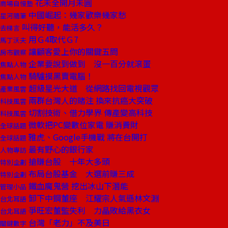
花未全開月未圓
商場自慢塾
中國崛起：幾家歡樂幾家愁
星河隨筆
叫得好聽，能活多久？
去梯言
用Ｇ4取代Ｇ7
馬丁沃夫
讓顧客愛上你的關鍵五問
房市觀察
企業要說到做到 沒一百分就滾蛋
焦點人物
騎驢摸黑賣電腦！
焦點人物
超級星光大道 從網路找回電視觀眾
產業風雲
兩群台灣人的賭注 換來抗癌大突破
科技風雲
切割技術、借力學界 傳產變高科技
科技風雲
微軟把PC變數位家電 賺消費財
全球話題
雅虎、Google手機戰 將在台開打
全球話題
最有野心的銀行家
人物專訪
搶賺台股 十年大多頭
特別企劃
布局台股基金 大選前賺三成
特別企劃
鐵血魔鬼營 挖出冰山下潛能
管理小品
卸下中鋼董座 江耀宗人氣遜林文淵
台北耳語
爭旺宏董監失利 力晶敗給黑衣女
台北耳語
台灣「老力」不及美日
關鍵數字