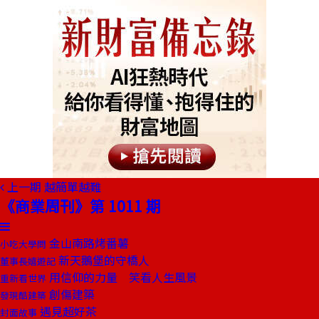
上一期
越簡單越難
《商業周刊》第 1011 期
金山南路烤番薯
小吃大學問
新天鵝堡的守橋人
董事長嬉遊記
用信仰的力量 笑看人生風景
重新看世界
創傷建築
發現酷建築
遇見超好茶
封面故事