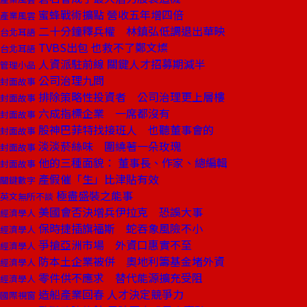
蜜蜂戰術擴點 營收五年增四倍
產業風雲
二十分鐘釋兵權 林鎮弘低調退出華映
台北耳語
TVBS出包 也救不了鄭文燦
台北耳語
人資派駐前線 關鍵人才招募期減半
管理小品
公司治理九問
封面故事
排除策略性投資者 公司治理更上層樓
封面故事
六成指標企業 一席都沒有
封面故事
股神巴菲特找接班人 也聽董事會的
封面故事
淡淡菸絲味 圍繞著一朵玫瑰
封面故事
他的三種面貌： 董事長、作家、總編輯
封面故事
產假催「生」比津貼有效
關鍵數字
極盡盛裝之能事
英文無所不談
美國會否決增兵伊拉克 恐誤大事
經濟學人
保時捷插旗福斯 蛇吞象風險不小
經濟學人
爭搶亞洲市場 外資口惠實不至
經濟學人
防本土企業被併 奧地利籌基金堵外資
經濟學人
零件供不應求 替代能源擴充受阻
經濟學人
造船產業回春 人才決定競爭力
國際視窗