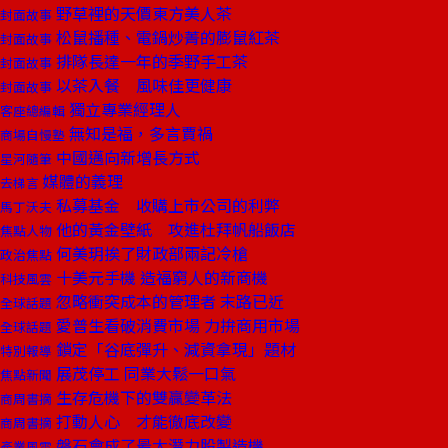
野草裡的天價東方美人茶
封面故事
松鼠播種、電鍋炒菁的膨鼠紅茶
封面故事
排隊長達一年的季野手工茶
封面故事
以茶入餐 風味佳更健康
封面故事
獨立專業經理人
客座總編輯
無知是福，多言賈禍
商場自慢塾
中國邁向新增長方式
星河隨筆
媒體的義理
去梯言
私募基金 收購上市公司的利弊
馬丁沃夫
他的黃金壁紙 攻進杜拜帆船飯店
焦點人物
何美玥挨了財政部兩記冷槍
政治焦點
十美元手機 造福窮人的新商機
科技風雲
忽略衝突成本的管理者 末路已近
全球話題
愛普生看破消費市場 力拚商用市場
全球話題
鎖定「谷底彈升、減資拿現」題材
特別報導
展茂停工 同業大鬆一口氣
焦點新聞
生存危機下的雙贏變革法
商周書摘
打動人心 才能徹底改變
商周書摘
磐石會成了最大潛力股製造機
產業風雲