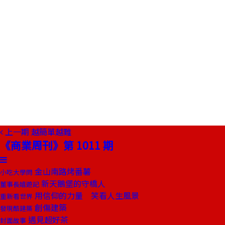
上一期
越簡單越難
《商業周刊》第 1011 期
金山南路烤番薯
小吃大學問
新天鵝堡的守橋人
董事長嬉遊記
用信仰的力量 笑看人生風景
重新看世界
創傷建築
發現酷建築
遇見超好茶
封面故事