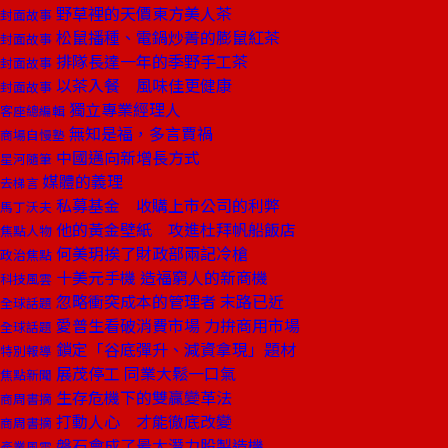
野草裡的天價東方美人茶
封面故事
松鼠播種、電鍋炒菁的膨鼠紅茶
封面故事
排隊長達一年的季野手工茶
封面故事
以茶入餐 風味佳更健康
封面故事
獨立專業經理人
客座總編輯
無知是福，多言賈禍
商場自慢塾
中國邁向新增長方式
星河隨筆
媒體的義理
去梯言
私募基金 收購上市公司的利弊
馬丁沃夫
他的黃金壁紙 攻進杜拜帆船飯店
焦點人物
何美玥挨了財政部兩記冷槍
政治焦點
十美元手機 造福窮人的新商機
科技風雲
忽略衝突成本的管理者 末路已近
全球話題
愛普生看破消費市場 力拚商用市場
全球話題
鎖定「谷底彈升、減資拿現」題材
特別報導
展茂停工 同業大鬆一口氣
焦點新聞
生存危機下的雙贏變革法
商周書摘
打動人心 才能徹底改變
商周書摘
磐石會成了最大潛力股製造機
產業風雲