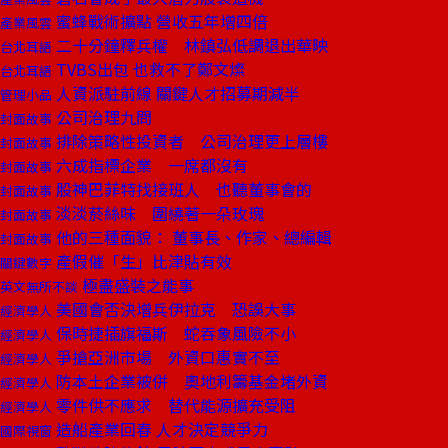
蜜蜂戰術擴點 營收五年增四倍
產業風雲
二十分鐘釋兵權 林鎮弘低調退出華映
台北耳語
TVBS出包 也救不了鄭文燦
台北耳語
人資派駐前線 關鍵人才招募期減半
管理小品
公司治理九問
封面故事
排除策略性投資者 公司治理更上層樓
封面故事
六成指標企業 一席都沒有
封面故事
股神巴菲特找接班人 也聽董事會的
封面故事
淡淡菸絲味 圍繞著一朵玫瑰
封面故事
他的三種面貌： 董事長、作家、總編輯
封面故事
產假催「生」比津貼有效
關鍵數字
極盡盛裝之能事
英文無所不談
美國會否決增兵伊拉克 恐誤大事
經濟學人
保時捷插旗福斯 蛇吞象風險不小
經濟學人
爭搶亞洲市場 外資口惠實不至
經濟學人
防本土企業被併 奧地利籌基金堵外資
經濟學人
零件供不應求 替代能源擴充受阻
經濟學人
造船產業回春 人才決定競爭力
國際視窗