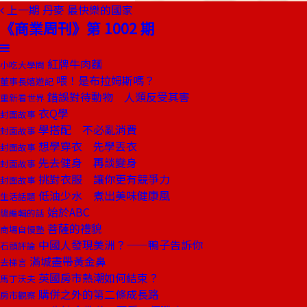
上一期
丹麥 最快樂的國家
《商業周刊》第 1002 期
紅牌牛肉麵
小吃大學問
喂！是布拉姆斯嗎？
董事長嬉遊記
錯誤對待動物 人類反受其害
重新看世界
衣Q學
封面故事
學搭配 不必亂消費
封面故事
想學穿衣 先學丟衣
封面故事
先去健身 再談變身
封面故事
挑對衣服 讓你更有競爭力
封面故事
低油少水 煮出美味健康風
生活話題
始於ABC
總編輯的話
菩薩的禮貌
商場自慢塾
中國人發現美洲？——鴨子告訴你
石頭評論
滿城盡帶黃金鼻
去梯言
英國房市熱潮如何結束？
馬丁沃夫
購併之外的第二條成長路
房市觀察