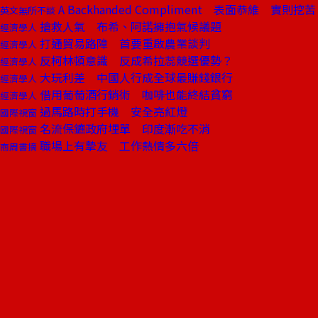
A Backhanded Compliment 表面恭維 實則挖苦
英文無所不談
搶救人氣 布希、阿諾擁抱氣候議題
經濟學人
打通貿易路障 首要重啟農業談判
經濟學人
反柯林頓意識 反成希拉蕊競選優勢？
經濟學人
大玩利差 中國人行成全球最賺錢銀行
經濟學人
借用葡萄酒行銷術 咖啡也能終結貧窮
經濟學人
過馬路時打手機 安全亮紅燈
國際視窗
名流保鑣政府埋單 印度漸吃不消
國際視窗
職場上有摯友 工作熱情多六倍
商周書摘