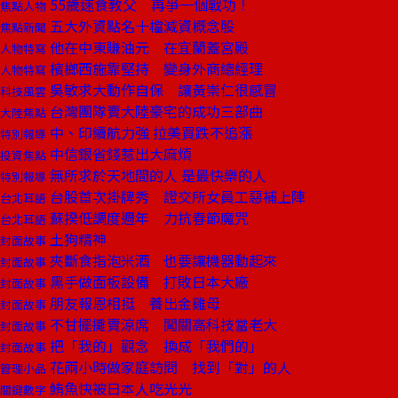
55歲速食教父 再爭一個戰功！
焦點人物
五大外資點名十檔減資概念股
焦點新聞
他在中東賺油元 在宜蘭蓋宮殿
人物特寫
檳榔西施靠堅持 變身外商總經理
人物特寫
吳敏求大動作自保 讓黃崇仁很感冒
科技風雲
台灣團隊賣大陸豪宅的成功三部曲
大陸焦點
中、印續航力強 拉美買跌不追漲
特別報導
中信銀省錢惹出大麻煩
投資焦點
無所求於天地間的人 是最快樂的人
特別報導
台股首次掛牌秀 證交所女員工惡補上陣
台北耳語
蘇揆低調度週年 力抗春節魔咒
台北耳語
土狗精神
封面故事
夾斷食指泡米酒 也要讓機器動起來
封面故事
黑手做面板設備 打敗日本大廠
封面故事
朋友報恩相挺 養出金雞母
封面故事
不甘擺攤賣涼席 闖關高科技當老大
封面故事
把「我的」觀念 換成「我們的」
封面故事
花兩小時做家庭訪問 找到「對」的人
管理小品
鮪魚快被日本人吃光光
關鍵數字