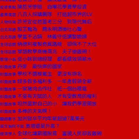
陳哲芳慘賠 自嘲花學費學投資
投資焦點
八百人採購團隊 打造超市界的LV
產業風雲
許芳宜從芭蕾考三分 到現代舞后
人物特寫
股王難為 周永明酒後吐心聲
台北耳語
學當不沾鍋 林義守低調娶媳婦
台北耳語
納德利複製奇異路線 卻保不了大位
全球話題
華語教學商機兩兆 夫子搶飯碗！
全球話題
從小妹到總經理 都看績效領薪水
管理小品
丹麥 最快樂的國家
封面故事
學校不選模範生 更沒有排名
封面故事
錢多假多福利多 一年產假領全薪
封面故事
一家豬肉合作社 抵一個台積電
封面故事
不是有天賦的人 才有受教育的權利
封面故事
坦然面對自己的小 讓我們學習開放
封面故事
多棒的天氣啊！
封面故事
加州獄卒平均年薪超過7萬美元
關鍵數字
激增還是升高？
英文無所不談
全球化讓窮國脫貧 富國人民卻丟飯碗
經濟學人