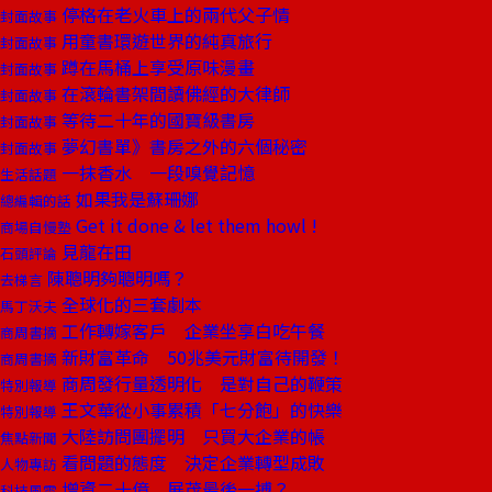
停格在老火車上的兩代父子情
封面故事
用童書環遊世界的純真旅行
封面故事
蹲在馬桶上享受原味漫畫
封面故事
在滾輪書架間讀佛經的大律師
封面故事
等待二十年的國寶級書房
封面故事
夢幻書單》書房之外的六個秘密
封面故事
一抹香水 一段嗅覺記憶
生活話題
如果我是蘇珊娜
總編輯的話
Get it done & let them howl !
商場自慢塾
見龍在田
石頭評論
陳聰明夠聰明嗎？
去梯言
全球化的三套劇本
馬丁沃夫
工作轉嫁客戶 企業坐享白吃午餐
商周書摘
新財富革命 50兆美元財富待開發！
商周書摘
商周發行量透明化 是對自己的鞭策
特別報導
王文華從小事累積「七分飽」的快樂
特別報導
大陸訪問團擺明 只買大企業的帳
焦點新聞
看問題的態度 決定企業轉型成敗
人物專訪
增資二十億 展茂最後一搏？
科技風雲