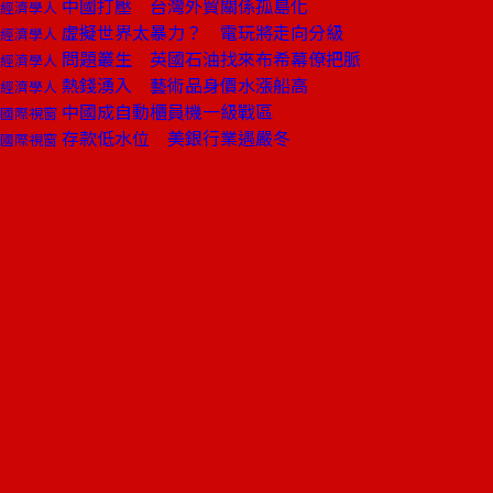
中國打壓 台灣外貿關係孤島化
經濟學人
虛擬世界太暴力？ 電玩將走向分級
經濟學人
問題叢生 英國石油找來布希幕僚把脈
經濟學人
熱錢湧入 藝術品身價水漲船高
經濟學人
中國成自動櫃員機一級戰區
國際視窗
存款低水位 美銀行業遇嚴冬
國際視窗