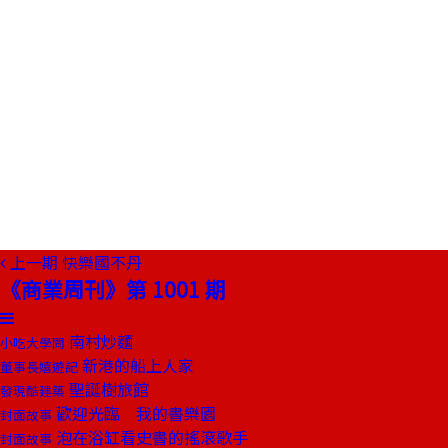
上一期
快樂國不丹
《商業周刊》第 1001 期
南村炒麵
小吃大學問
新港的船上人家
董事長嬉遊記
聖誕樹旅館
發現酷建築
歡迎光臨 我的書樂園
封面故事
泡在浴缸看史書的搖滾歌手
封面故事