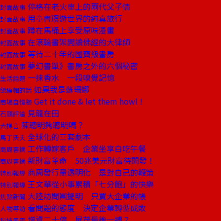
停格在老火車上的兩代父子情
封面故事
用童書環遊世界的純真旅行
封面故事
蹲在馬桶上享受原味漫畫
封面故事
在滾輪書架間讀佛經的大律師
封面故事
等待二十年的國寶級書房
封面故事
夢幻書單》書房之外的六個秘密
封面故事
一抹香水 一段嗅覺記憶
生活話題
如果我是蘇珊娜
總編輯的話
Get it done & let them howl !
商場自慢塾
見龍在田
石頭評論
陳聰明夠聰明嗎？
去梯言
全球化的三套劇本
馬丁沃夫
工作轉嫁客戶 企業坐享白吃午餐
商周書摘
新財富革命 50兆美元財富待開發！
商周書摘
商周發行量透明化 是對自己的鞭策
特別報導
王文華從小事累積「七分飽」的快樂
特別報導
大陸訪問團擺明 只買大企業的帳
焦點新聞
看問題的態度 決定企業轉型成敗
人物專訪
增資二十億 展茂最後一搏？
科技風雲