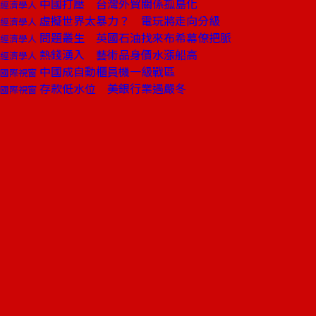
中國打壓 台灣外貿關係孤島化
經濟學人
虛擬世界太暴力？ 電玩將走向分級
經濟學人
問題叢生 英國石油找來布希幕僚把脈
經濟學人
熱錢湧入 藝術品身價水漲船高
經濟學人
中國成自動櫃員機一級戰區
國際視窗
存款低水位 美銀行業遇嚴冬
國際視窗