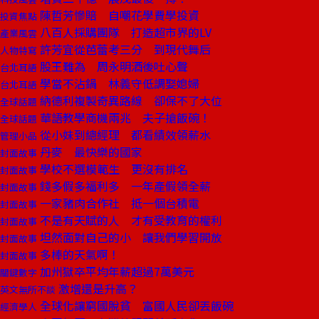
陳哲芳慘賠 自嘲花學費學投資
投資焦點
八百人採購團隊 打造超市界的LV
產業風雲
許芳宜從芭蕾考三分 到現代舞后
人物特寫
股王難為 周永明酒後吐心聲
台北耳語
學當不沾鍋 林義守低調娶媳婦
台北耳語
納德利複製奇異路線 卻保不了大位
全球話題
華語教學商機兩兆 夫子搶飯碗！
全球話題
從小妹到總經理 都看績效領薪水
管理小品
丹麥 最快樂的國家
封面故事
學校不選模範生 更沒有排名
封面故事
錢多假多福利多 一年產假領全薪
封面故事
一家豬肉合作社 抵一個台積電
封面故事
不是有天賦的人 才有受教育的權利
封面故事
坦然面對自己的小 讓我們學習開放
封面故事
多棒的天氣啊！
封面故事
加州獄卒平均年薪超過7萬美元
關鍵數字
激增還是升高？
英文無所不談
全球化讓窮國脫貧 富國人民卻丟飯碗
經濟學人