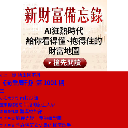
上一期
快樂國不丹
《商業周刊》第 1001 期
南村炒麵
小吃大學問
新港的船上人家
董事長嬉遊記
聖誕樹旅館
發現酷建築
歡迎光臨 我的書樂園
封面故事
泡在浴缸看史書的搖滾歌手
封面故事