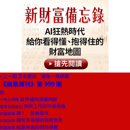
上一期
王永慶的 最後一塊拼圖
《商業周刊》第 999 期
員林滷肉濱爌肉飯
小吃大學問
快樂工作的市場魚販
董事長嬉遊記
讚！ 新鮮魚市
封面故事
藏在市場裡的究極魚貨
封面故事
船靠岸後的限時尋寶
封面故事