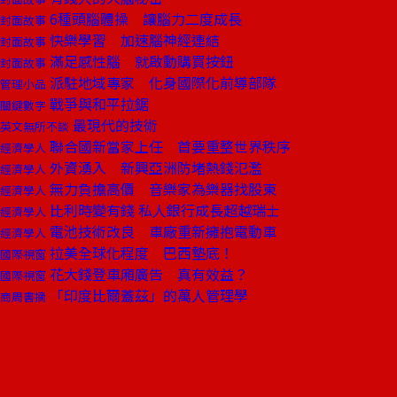
6種頭腦體操 讓腦力二度成長
封面故事
快樂學習 加速腦神經連結
封面故事
滿足感性腦 就啟動購買按鈕
封面故事
派駐地域專家 化身國際化前導部隊
管理小品
戰爭與和平拉鋸
關鍵數字
最現代的技術
英文無所不談
聯合國新當家上任 首要重整世界秩序
經濟學人
外資湧入 新興亞洲防堵熱錢氾濫
經濟學人
無力負擔高價 音樂家為樂器找股東
經濟學人
比利時變有錢 私人銀行成長超越瑞士
經濟學人
電池技術改良 車廠重新擁抱電動車
經濟學人
拉美全球化程度 巴西墊底！
國際視窗
花大錢登車廂廣告 真有效益？
國際視窗
「印度比爾蓋茲」的萬人管理學
商周書摘