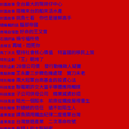
全台最大的現撈仔中心
封面故事
搭機來台的舶來活水產
封面故事
挑魚七看 你也是搶鮮高手
封面故事
腦部帝國
總編輯的話
好命的王又曾
商場自慢塾
禍兮福所倚
石頭評論
再喊，悶死你
去梯言
堅持社會核心價值 特富國的移民上策
馬丁沃夫
「王」朝垮了
特別企劃
28億公司債 發行動機啟人疑竇
特別企劃
王永慶三步驟危機處理 寶刀未老
焦點新聞
兩大冠軍台商基金的投資心法
特別報導
聯電期許交大當半導體應用觸媒
科技風雲
子公司併母公司 精業減資妙招
科技風雲
賠光一個股本 前鼎從鐵皮屋裡重生
科技風雲
對總統的信任 遠不如陌生人
特別報導
譚魚頭用鐵血紀律二度進軍台灣
產業風雲
台灣旅遊產業 二次革命吹號
產業風雲
有錢人的大腦秘密
封面故事