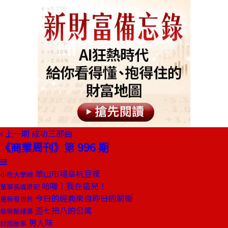
上一期
成功三部曲
《商業周刊》第 996 期
華山市場阜杭豆漿
小吃大學問
哈囉！我在這兒！
董事長嬉遊記
今日的經典來自昨日的前衛
重新看世界
歪七扭八的公寓
發現酷建築
男人味
封面故事