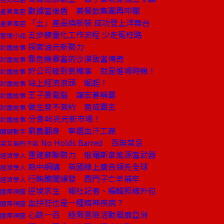
數據當後盾 美餐飲集團再叩關
產業風雲
「土」產品換新裝 成功登上洋舞台
產業風雲
五步驟量化工作流程 少走冤枉路
管理小品
探索油元新勢力
封面故事
靠危機暴富的沙漠致富傳奇
封面故事
好公司碰到倒楣事 就是進場時機！
封面故事
站上經濟浪頭 崛起！
封面故事
王子賣電腦 讓宏碁稱霸
封面故事
做生意不簽約 竟成霸主
封面故事
分食46兆元新市場！
封面故事
窮農翻身 寧選血汗工廠
關鍵數字
No Holds Barred 百無禁忌
英文無所不談
重建蘇聯勢力 俄羅斯拿能源當武器
經濟學人
熱中網購 英國線上廣告領先全球
經濟學人
行賄醜聞爆發 西門子亡羊補牢
經濟學人
逆境求生 報社記者、編輯照樣外包
國際視窗
血拼狂也是一種精神疾病？
國際視窗
心跳一百 極限冒險活動風靡亞洲
國際視窗