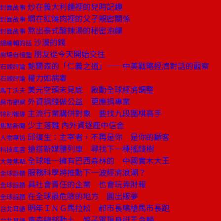
炒在義大利麵裡的兒時記趣
封面故事
燜在紅燒肉裡的父子親密關係
封面故事
熬出泰式酸辣湯的秘密泡麵
封面故事
沙漠的錢
總編輯的話
朋友從今天開始交往
商場自慢塾
鮑爾森的「仁義之道」──中美戰略經濟對話的觀察
石頭評論
權力如病毒
石頭評論
美元空頭未見底 啟動全球經濟調整
馬丁沃夫
外資捐錢做公益 更應捐專業
房市觀察
主流行業購併對象 要找九段圍棋高手
特別報導
少主落難 內外資逐鹿中信金
焦點新聞
邱復生：主宰者，不再是你 是你的顧客
人物專訪
搶搭新媒體列車 尋找下一棵搖錢樹
科技風雲
全球唯一擁有巴西森林的 中國實木大王
大陸焦點
服務科學將推動下一波經濟浪潮？
全球話題
具社會責任的企業 也會玩弄財報
全球話題
在全球最危險的地方 圓出版夢
全球話題
明年ＩＮＧ馬拉松 郝市長鳴槍馬市長跑
台北耳語
東森總部動土 娘子軍現身挺王令麟
台北耳語