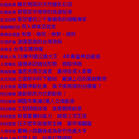
藏在鬧區的天然鐘乳石洞
封面故事
發現菜市場旁的鳥語祕境
封面故事
靠恐懼抓三千隻鱷魚的捕鱷專家
生活話題
飛入尋常百姓家
總編輯的話
有做、做完、做對、做好
商場自慢塾
波譎雲詭的台灣政局
石頭評論
台灣主體政權
去梯言
33歲中國公路大王 4年暴富神話破滅
焦點人物
遠通承認錯估形勢 捐股停損
人物專訪
潘思亮兩次減資 贏得投資人掌聲
焦點新聞
立委對中科下戰帖 戴謙上任的震撼教育
台北耳語
留職停薪赴美 吳子倩將揮別台積電？
台北耳語
連創新的方式都創新！
特別報導
網路市集讓5萬人交換創意
特別報導
工程師競技場 激發團隊創意
特別報導
新普靠備料能力 威脅三洋王座
科技風雲
任天堂年底推新主機 要市場翻盤
科技風雲
養鴨小孩翻身成為新竹地產大亨
人物特寫
打理人脈 就是打理細節
焦點人物