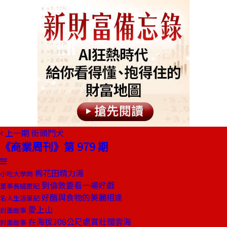
上一期
街頭鬥犬
《商業周刊》第 979 期
棉花田精力湯
小吃大學問
到倫敦要看一場好戲
董事長嬉遊記
好醋與食物的美麗相逢
名人生活筆記
愛上山
封面故事
在海拔308公尺處賞壯闊雲海
封面故事