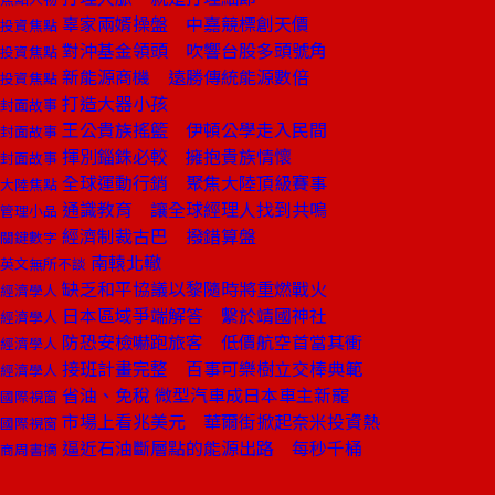
辜家兩婿操盤 中嘉競標創天價
投資焦點
對沖基金領頭 吹響台股多頭號角
投資焦點
新能源商機 遠勝傳統能源數倍
投資焦點
打造大器小孩
封面故事
王公貴族搖籃 伊頓公學走入民間
封面故事
揮別錙銖必較 擁抱貴族情懷
封面故事
全球運動行銷 聚焦大陸頂級賽事
大陸焦點
通識教育 讓全球經理人找到共鳴
管理小品
經濟制裁古巴 撥錯算盤
關鍵數字
南轅北轍
英文無所不談
缺乏和平協議以黎隨時將重燃戰火
經濟學人
日本區域爭端解答 繫於靖國神社
經濟學人
防恐安檢嚇跑旅客 低價航空首當其衝
經濟學人
接班計畫完整 百事可樂樹立交棒典範
經濟學人
省油、免稅 微型汽車成日本車主新寵
國際視窗
市場上看兆美元 華爾街掀起奈米投資熱
國際視窗
逼近石油斷層點的能源出路 每秒千桶
商周書摘