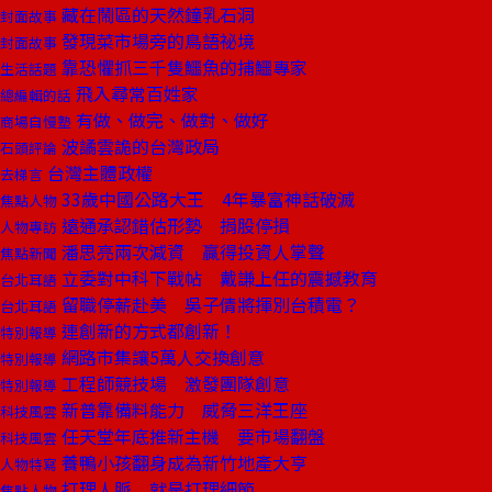
藏在鬧區的天然鐘乳石洞
封面故事
發現菜市場旁的鳥語祕境
封面故事
靠恐懼抓三千隻鱷魚的捕鱷專家
生活話題
飛入尋常百姓家
總編輯的話
有做、做完、做對、做好
商場自慢塾
波譎雲詭的台灣政局
石頭評論
台灣主體政權
去梯言
33歲中國公路大王 4年暴富神話破滅
焦點人物
遠通承認錯估形勢 捐股停損
人物專訪
潘思亮兩次減資 贏得投資人掌聲
焦點新聞
立委對中科下戰帖 戴謙上任的震撼教育
台北耳語
留職停薪赴美 吳子倩將揮別台積電？
台北耳語
連創新的方式都創新！
特別報導
網路市集讓5萬人交換創意
特別報導
工程師競技場 激發團隊創意
特別報導
新普靠備料能力 威脅三洋王座
科技風雲
任天堂年底推新主機 要市場翻盤
科技風雲
養鴨小孩翻身成為新竹地產大亨
人物特寫
打理人脈 就是打理細節
焦點人物