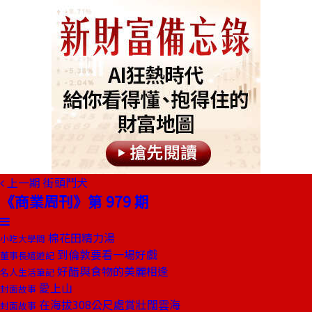
上一期
街頭鬥犬
《商業周刊》第 979 期
棉花田精力湯
小吃大學問
到倫敦要看一場好戲
董事長嬉遊記
好醋與食物的美麗相逢
名人生活筆記
愛上山
封面故事
在海拔308公尺處賞壯闊雲海
封面故事