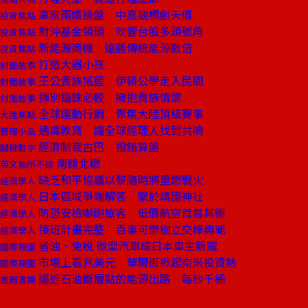
辜家兩婿操盤 中嘉競標創天價
投資焦點
對沖基金領頭 吹響台股多頭號角
投資焦點
新能源商機 遠勝傳統能源數倍
投資焦點
打造大器小孩
封面故事
王公貴族搖籃 伊頓公學走入民間
封面故事
揮別錙銖必較 擁抱貴族情懷
封面故事
全球運動行銷 聚焦大陸頂級賽事
大陸焦點
通識教育 讓全球經理人找到共鳴
管理小品
經濟制裁古巴 撥錯算盤
關鍵數字
南轅北轍
英文無所不談
缺乏和平協議以黎隨時將重燃戰火
經濟學人
日本區域爭端解答 繫於靖國神社
經濟學人
防恐安檢嚇跑旅客 低價航空首當其衝
經濟學人
接班計畫完整 百事可樂樹立交棒典範
經濟學人
省油、免稅 微型汽車成日本車主新寵
國際視窗
市場上看兆美元 華爾街掀起奈米投資熱
國際視窗
逼近石油斷層點的能源出路 每秒千桶
商周書摘