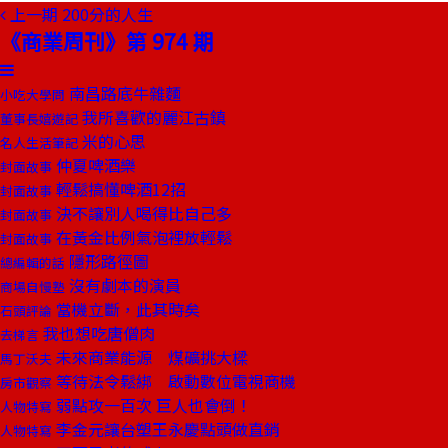
上一期
200分的人生
《商業周刊》第 974 期
南昌路底牛雜麵
小吃大學問
我所喜歡的麗江古鎮
董事長嬉遊記
米的心思
名人生活筆記
仲夏啤酒樂
封面故事
輕鬆搞懂啤酒12招
封面故事
決不讓別人喝得比自己多
封面故事
在黃金比例氣泡裡放輕鬆
封面故事
隱形路徑圖
總編輯的話
沒有劇本的演員
商場自慢塾
當機立斷，此其時矣
石頭評論
我也想吃唐僧肉
去梯言
未來商業能源 煤礦挑大樑
馬丁沃夫
等待法令鬆綁 啟動數位電視商機
房市觀察
弱點攻一百次 巨人也會倒！
人物特寫
李金元讓台塑王永慶點頭做直銷
人物特寫