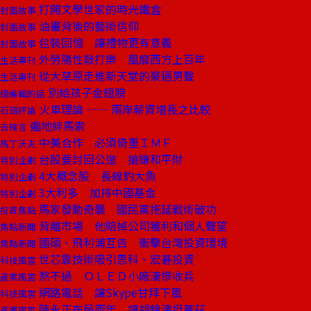
打開文學世家的時光鐵盒
封面故事
油畫背後的藝術信仰
封面故事
包裝回憶 讓禮物更有意義
封面故事
外勞隨性敲打樂 風靡西方上百年
生活專刊
從大草原走進新天堂的豪邁男聲
生活專刊
別給孩子金翅膀
總編輯的話
火車理論 —— 兩岸薪資增長之比較
石頭評論
遍地絆馬索
去梯言
中美合作 必須倚重ＩＭＦ
馬丁沃夫
台股要討回公道 搶賺和平財
特別企劃
4大概念股 長線釣大魚
特別企劃
3大利多 加持中國基金
特別企劃
馬家發動奇襲 國民黨拖延戰術破功
投資焦點
背離市場 他賠掉公司獲利和個人聲望
焦點新聞
國碩、飛利浦互告 衝擊台灣投資環境
焦點新聞
世芯靠技術吸引思科、宏碁投資
科技風雲
熬不過 ＯＬＥＤ小廠淒慘收兵
產業風雲
網路電話 讓Skype甘拜下風
科技風雲
陳永正布局兩年 讓胡錦濤挺蓋茲
產業風雲