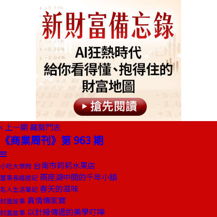
上一期
藏獒鬥志
《商業周刊》第 963 期
台南市莉莉水果店
小吃大學問
兩座湖中間的千年小鎮
董事長嬉遊記
春天的滋味
名人生活筆記
真情傳家寶
封面故事
以針線傳遞的美學叮嚀
封面故事