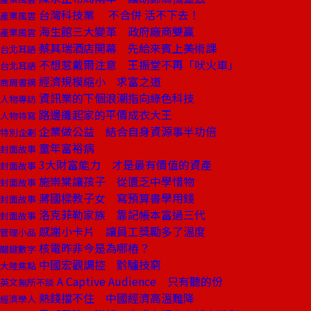
台灣科技業 不合併 活不下去！
產業風雲
海生館三大變革 政府廠商雙贏
產業風雲
蔡其瑞酒店開幕 先給來賓上美術課
台北耳語
不想惹戴爾注意 王振堂不再「吠火車」
台北耳語
經濟規模縮小 求富之道
商周書摘
資訊業的下個浪潮指向綠色科技
人物專訪
路邊攤起家的平價成衣大王
人物特寫
企業做公益 結合自身資源事半功倍
特別企劃
童年富裕病
封面故事
3大財富能力 才是最有價值的資產
封面故事
施崇棠讓孩子 從匱乏中學惜物
封面故事
蔣國樑教子女 寫預算書學用錢
封面故事
洛克菲勒家族 靠記帳本富過三代
封面故事
感謝小卡片 讓員工獎勵多了溫度
管理小品
核電昨非今是為哪樁？
關鍵數字
中國宏觀調控 黔驢技窮
大陸焦點
A Captive Audience 只有聽的份
英文無所不談
熱錢擋不住 中國經濟高溫難降
經濟學人