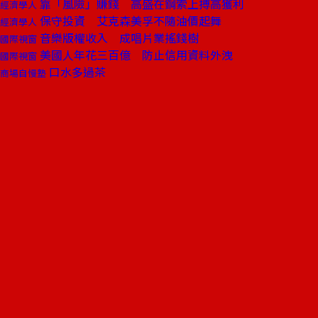
靠「風險」賺錢 高盛在鋼索上搏高獲利
經濟學人
保守投資 艾克森美孚不隨油價起舞
經濟學人
音樂版權收入 成唱片業搖錢樹
國際視窗
美國人年花三百億 防止信用資料外洩
國際視窗
口水多過茶
商場自慢塾