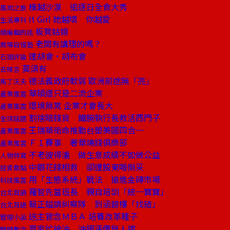
橫越沙漠 追逐日全食大秀
風尚之旅
It Girl 她越壞 你越愛
生活專刊
板凳姑娘
總編輯的話
老闆有講理的嗎？
商場自慢塾
連胡會‧胡布會
石頭評論
莫須有
去梯言
德法義政府軟弱 歐洲前途無「亮」
馬丁沃夫
華碩還只是二流企業
產業風雲
環境無常 企業才會長大
產業風雲
割捨賠錢貨 鐵腕執行長救活西門子
全球話題
王瑞華銜命推動台塑美國四合一
產業風雲
Ｆ１賽事 奢華燒錢俱樂部
產業風雲
不老彼得潘 做生意成績不如做公益
人物特寫
中銀花錢相救 卻遭股東喝倒采
投資焦點
用「生態系統」戰法 搶進金磚市場
科技風雲
羅智先當班長 親自培訓「統一寶寶」
台北耳語
賴正鎰請糾察隊 到涵碧樓「找碴」
台北耳語
送主管念ＭＢＡ 培養改革種子
管理小品
買家忙搶油 油國漲價無人擋
關鍵數字