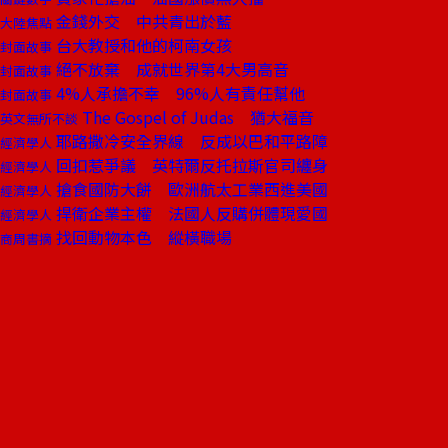
金錢外交 中共青出於藍
大陸焦點
台大教授和他的柯南女孩
封面故事
絕不放棄 成就世界第4大男高音
封面故事
4%人承擔不幸 96%人有責任幫他
封面故事
The Gospel of Judas 猶大福音
英文無所不談
耶路撒冷安全界線 反成以巴和平路障
經濟學人
回扣惹爭議 英特爾反托拉斯官司纏身
經濟學人
搶食國防大餅 歐洲航太工業西進美國
經濟學人
捍衛企業主權 法國人反購併體現愛國
經濟學人
找回動物本色 縱橫職場
商周書摘