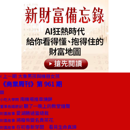
上一期
大象男孩與機器女孩
《商業周刊》第 961 期
南機場推車燒餅
小吃大學問
聽了一晚上的教堂鐘聲
董事長嬉遊記
愛湖勝過當總裁
封面故事
將廢柴變名貴茶花
封面故事
在初春新芽間 看見生命真諦
封面故事