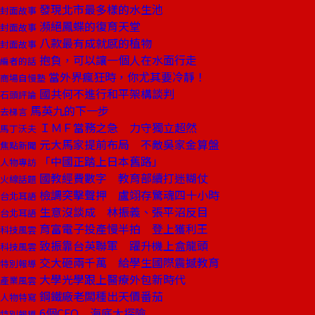
發現北市最多樣的水生池
封面故事
瀕絕鳳蝶的復育天堂
封面故事
八款最有成就感的植物
封面故事
抱負，可以讓一個人在水面行走
編者的話
當外界瘋狂時，你尤其要冷靜！
商場自慢塾
國共何不進行和平架構談判
石頭評論
馬英九的下一步
去梯言
ＩＭＦ當務之急 力守獨立超然
馬丁沃夫
元大馬家提前布局 不敵吳家金算盤
焦點新聞
「中國正踏上日本舊路」
人物專訪
國教經費數字 教育部續打迷糊仗
火線話題
檢調突擊聲押 盧翊存驚魂四十小時
台北耳語
生意沒談成 林振義、張平沼反目
台北耳語
育富電子投產慢半拍 登上獲利王
科技風雲
致振靠台英聯軍 躍升機上盒龍頭
科技風雲
交大砸兩千萬 給學生國際震撼教育
特別報導
大學光學跟上醫療外包新時代
產業風雲
鋼鐵廠老闆種出天價番茄
人物特寫
6個CEO 海底大探險
特別報導