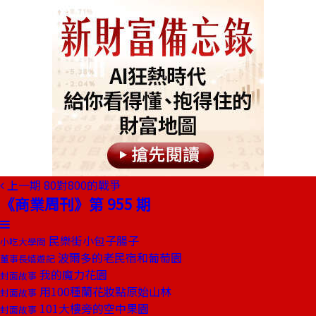
上一期
80對800的戰爭
《商業周刊》第 955 期
民樂街小包子腸子
小吃大學問
波爾多的老民宿和葡萄園
董事長嬉遊記
我的魔力花園
封面故事
用100種蘭花妝點原始山林
封面故事
101大樓旁的空中果園
封面故事