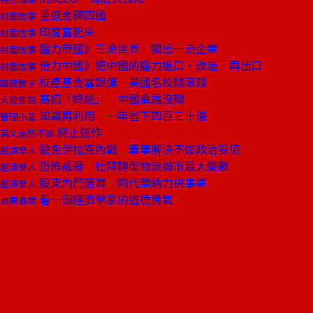
重返金磚四國
封面故事
印度富起來
封面故事
腦力帝國》三流世界 闖出一流企業
封面故事
借力中國》把中國的腦力進口、改造 再出口
封面故事
校產基金當銀彈 美國名校錢滾錢
關鍵數字
高招「終統」 中國拿扁沒轍
大陸焦點
知識再利用 一年省下四百三十億
管理小品
終止運作
英文無所不談
避免伊拉克內戰 軍事解決不如政治妥協
經濟學人
恐怖威脅 杜拜轉型物流城市最大變數
經濟學人
股東內鬥落幕 時代華納力拚事業
經濟學人
看一個經濟學家的道德勇氣
商周書摘