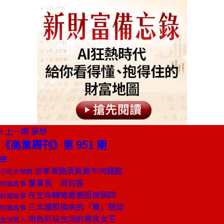
上一期
夢想
《商業周刊》第 951 期
忠孝東路清真黃牛肉麵館
小吃大學問
董事長 背包客
封面故事
在生命轉彎處邂逅披頭四
封面故事
三本護照換來的「驚」驗談
封面故事
用色彩玩生活的香氛女王
生活質人