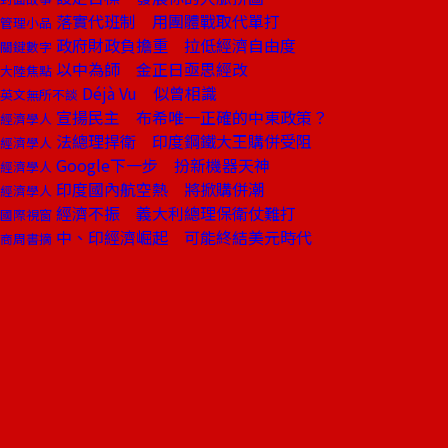
落實代班制 用團體戰取代單打
管理小品
政府財政負擔重 拉低經濟自由度
關鍵數字
以中為師 金正日亟思經改
大陸焦點
Déjà Vu 似曾相識
英文無所不談
宣揚民主 布希唯一正確的中東政策？
經濟學人
法總理捍衛 印度鋼鐵大王購併受阻
經濟學人
Google下一步 扮新機器天神
經濟學人
印度國內航空熱 將掀購併潮
經濟學人
經濟不振 義大利總理保衛仗難打
國際視窗
中、印經濟崛起 可能終結美元時代
商周書摘