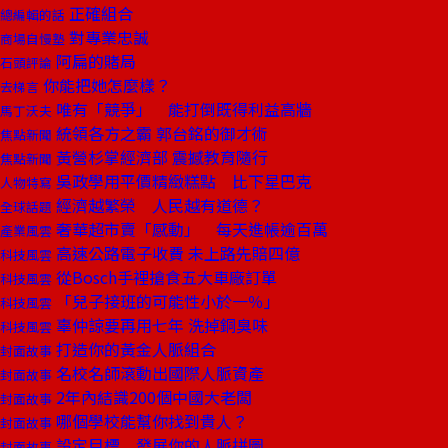
正確組合
總編輯的話
對專業忠誠
商場自慢塾
阿扁的賭局
石頭評論
你能把她怎麼樣？
去梯言
唯有「競爭」 能打倒既得利益高牆
馬丁沃夫
統領各方之霸 郭台銘的御才術
焦點新聞
黃營杉掌經濟部 震撼教育隨行
焦點新聞
吳政學用平價精緻糕點 比下星巴克
人物特寫
經濟越繁榮 人民越有道德？
全球話題
奢華超市賣「感動」 每天進帳逾百萬
產業風雲
高速公路電子收費 未上路先賠四億
科技風雲
從Bosch手裡搶食五大車廠訂單
科技風雲
「兒子接班的可能性小於一％」
科技風雲
辜仲諒要再用七年 洗掉銅臭味
科技風雲
打造你的黃金人脈組合
封面故事
名校名師滾動出國際人脈資產
封面故事
2年內結識200個中國大老闆
封面故事
哪個學校能幫你找到貴人？
封面故事
設定目標 發展你的人脈拼圖
封面故事