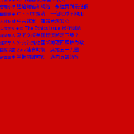
透過鐵箱和網路 永遠買到最低價
管理小品
中、印拚經濟 一個地球不夠用
關鍵數字
中共裁軍 難讓台灣安心
大陸焦點
The Ethics Issue 操守問題
英文無所不談
葛老交棒美國經濟將走下坡？
經濟學人
外交告捷德國新總理回頭拚內政
經濟學人
Zara速食時裝 席捲五十九國
國際視窗
掌握關鍵時刻 邁向真誠領導
封面故事