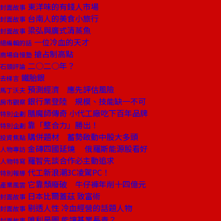
東洋味的有錢人市場
封面故事
台南人的美食小旅行
封面故事
梁弘與廣式清蒸魚
封面故事
一位冷血的天才
總編輯的話
搶占制高點
商場自慢塾
二○二○年？
石頭評論
鐵胎銀
去梯言
預測經濟 應先評估風險
馬丁沃夫
銀行業登陸 規模、技能缺一不可
房市觀察
膳魔師傳奇 小代工廠吃下百年品牌
特別企劃
靠「整合力」勝出！
特別企劃
購併題材 蓄勢啟動中股大多頭
投資焦點
金磚四國延燒 俄羅斯能源股看好
人物專訪
羅智先談合作必主動追求
人物特寫
代工新浪潮3C凌駕PC！
特別報導
它靠頹廢破 牛仔褲年削十四億元
產業風雲
日本比爾蓋茲 致富術
封面故事
剔透人性 冷血經營的話題人物
封面故事
唯利是圖 能讓基業長青？
封面故事