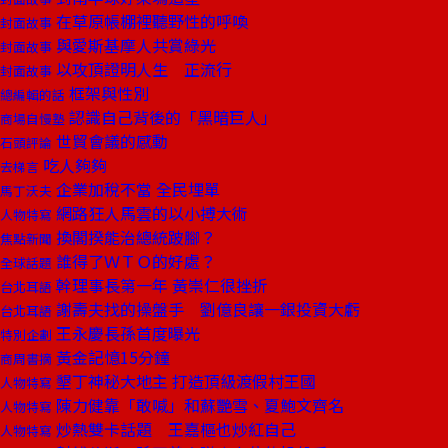
在草原帳棚裡聽野性的呼喚
封面故事
與愛斯基摩人共賞綠光
封面故事
以攻頂證明人生 正流行
封面故事
框架與性別
總編輯的話
認識自己背後的「黑暗巨人」
商場自慢塾
世貿會議的感動
石頭評論
吃人夠夠
去梯言
企業加稅不當 全民埋單
馬丁沃夫
網路狂人馬雲的以小搏大術
人物特寫
換閣揆能治總統跛腳？
焦點新聞
誰得了ＷＴＯ的好處？
全球話題
幹理事長第一年 黃崇仁很挫折
台北耳語
謝壽夫找的操盤手 劉億良讓一銀投資大虧
台北耳語
王永慶長孫首度曝光
特別企劃
黃金記憶15分鐘
商周書摘
墾丁神秘大地主 打造頂級渡假村王國
人物特寫
陳力健靠「敢喊」和蘇艷雪、夏鮑文齊名
人物特寫
炒熱雙卡話題 王嘉樞也炒紅自己
人物特寫