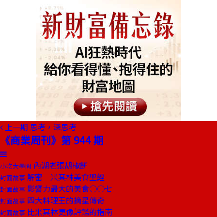
上一期
思考，深思考
《商業周刊》第 944 期
內湖老張胡椒餅
小吃大學問
解密 米其林美食聖經
封面故事
影響力最大的美食○○七
封面故事
四大料理王的摘星傳奇
封面故事
比米其林更像評鑑的指南
封面故事