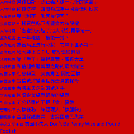
幫錢伯斯、孫正義大賺十六倍的操盤手
人物特寫
兩種洗禮 讓閻焱成為中國最佳創投家
人物特寫
雙卡利率 哪家最便宜？
投資焦點
神秘買盤吃下兆豐金六％股權
投資焦點
「各省狀元進了北大 就別再爭第一」
人物特寫
五十年老店 最後一搏？
產業風雲
為鐵馬上流行彩妝 它拿下世界第一
產業風雲
積木裝上ＣＰＵ 反攻電腦遊戲
產業風雲
靠「手工」贏得戴爾、廣達大單
科技風雲
和信超媒體轉型之路的最大賭注
科技風雲
社會轉型 夫妻角色 開始互換
封面故事
投信戰將變全世界最貴的保母
封面故事
台灣主夫運動的號角手
封面故事
國際企業總裁背後的總裁
封面故事
老公持家的五把「金」算盤
封面故事
交換任務 讓經理人「換腦袋」
管理小品
富國保護農業 害窮國農民失業
關鍵數字
勿因小失大 Don't Be Penny Wise and Pound
英文無所不談
Foolish