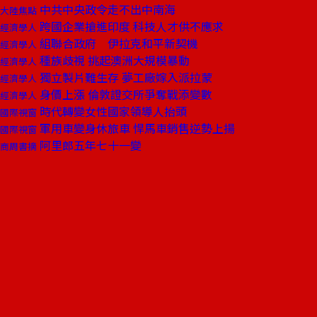
中共中央政令走不出中南海
大陸焦點
跨國企業搶進印度 科技人才供不應求
經濟學人
組聯合政府 伊拉克和平新契機
經濟學人
種族歧視 挑起澳洲大規模暴動
經濟學人
獨立製片難生存 夢工廠嫁入派拉蒙
經濟學人
身價上漲 倫敦證交所爭奪戰添變數
經濟學人
時代轉變女性國家領導人抬頭
國際視窗
軍用車變身休旅車 悍馬車銷售逆勢上揚
國際視窗
阿里郎五年七十一變
商周書摘