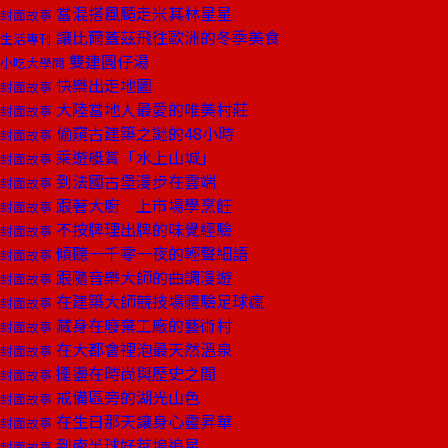
當混搭風颳走米其林星星
封面故事
讓比爾蓋茲飛往歐洲的冬季美食
生活專刊
雙連圓仔湯
小吃大學問
快樂出走地圖
封面故事
大陸當地人最愛的唯美村莊
封面故事
偷窺古建築之謎的48小時
封面故事
乘遊艇賞「水上山城」
封面故事
到法國古堡漫步在雲端
封面故事
跟著大廚 上市場學烹飪
封面故事
不按牌理出牌的味覺經驗
封面故事
傾聽一千零一夜的輕聲細語
封面故事
跟隨音樂大師的曲調漫遊
封面故事
在建築大師競技場體驗足球瘋
封面故事
藏身在廢棄工廠的藝術村
封面故事
在大都會裡泡最天然溫泉
封面故事
擺盪在時尚與歷史之間
封面故事
戒備區旁的湖光山色
封面故事
在生日那天讓身心靈昇華
封面故事
到南半球好萊塢追星
封面故事