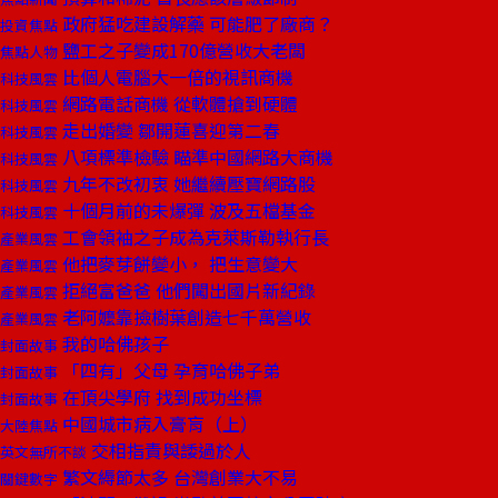
政府猛吃建設解藥 可能肥了廠商？
投資焦點
鹽工之子變成170億營收大老闆
焦點人物
比個人電腦大一倍的視訊商機
科技風雲
網路電話商機 從軟體搶到硬體
科技風雲
走出婚變 鄒開蓮喜迎第二春
科技風雲
八項標準檢驗 瞄準中國網路大商機
科技風雲
九年不改初衷 她繼續壓寶網路股
科技風雲
十個月前的未爆彈 波及五檔基金
科技風雲
工會領袖之子成為克萊斯勒執行長
產業風雲
他把麥芽餅變小， 把生意變大
產業風雲
拒絕富爸爸 他們闖出國片新紀錄
產業風雲
老阿嬤靠撿樹葉創造七千萬營收
產業風雲
我的哈佛孩子
封面故事
「四有」父母 孕育哈佛子弟
封面故事
在頂尖學府 找到成功坐標
封面故事
中國城市病入膏肓（上）
大陸焦點
交相指責與諉過於人
英文無所不談
繁文縟節太多 台灣創業大不易
關鍵數字