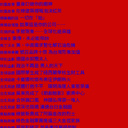
量身訂做你的眼神
封面故事
在綠建築裡喝泡沫紅茶
封面故事
一切在「始」
總編輯的話
如果這是你的公司……
商場自慢塾
李敖現象——全球化造英雄
石頭評論
棄俥，未必能保帥
去梯言
美、中高需求暫化解石油危機
馬丁沃夫
號召品牌十傑 為台灣形象加值
施振榮專欄
德國佘契爾夫人
特別企劃
政治不再是 男人的天下
特別企劃
國際學生成了紐西蘭學校生財工具
全球話題
卡崔娜吹熄布希征伊朗熱火
全球話題
媒體打抱不平 陽明海運人事惹爭議
台北耳語
吳東亮成了《歌劇魅影》索票中心
台北耳語
合併漏口風 林鎮弘得罪一堆人
台北耳語
鄭深池搭橋 溝通台日金融圈
台北耳語
綠營新貴成了阿扁金改的烈士
焦點新聞
綠色金融軍團進逼三大金控家族
焦點新聞
預算和稀泥 首長應該層級節制
焦點新聞