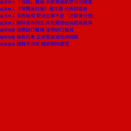
「油關」難過 半數美國航空公司破產
經濟學人
《華爾街日報》週末版 分析師看衰
經濟學人
貴而無用 歐洲企業不愛「泛歐身分證」
經濟學人
開除革命同志 烏克蘭總統挑起新政爭
經濟學人
油價缺口難補 油價缺口難補
國際視窗
搶救形象 企業靠誠實甩掉醜聞
國際視窗
越棘手決策 越要明快處理
商周書摘