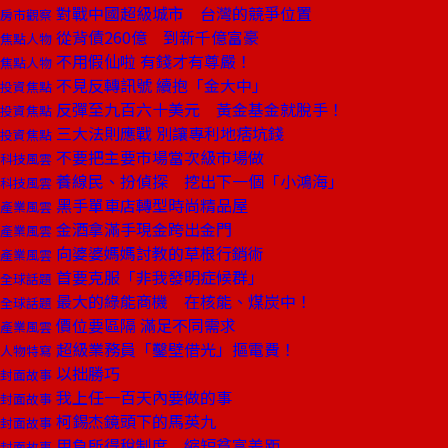
對戰中國超級城市 台灣的競爭位置
房市觀察
從背債260億 到新千億富豪
焦點人物
不用假仙啦 有錢才有尊嚴！
焦點人物
不見反轉訊號 續抱「金大中」
投資焦點
反彈至九百六十美元 黃金基金就脫手！
投資焦點
三大法則應戰 別讓專利地痞坑錢
投資焦點
不要把主要市場當次級市場做
科技風雲
養線民、扮偵探 挖出下一個「小鴻海」
科技風雲
黑手單車店轉型時尚精品屋
產業風雲
金酒拿滿手現金跨出金門
產業風雲
向婆婆媽媽討教的草根行銷術
產業風雲
首要克服「非我發明症候群」
全球話題
最大的綠能商機 在核能、煤炭中！
全球話題
價位要區隔 滿足不同需求
產業風雲
超級業務員「鑿壁借光」摳電費！
人物特寫
以拙勝巧
封面故事
我上任一百天內要做的事
封面故事
柯錫杰鏡頭下的馬英九
封面故事
用負所得稅制度 縮短貧富差距
封面故事