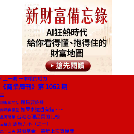
上一期
一本帳的威力
《商業周刊》第 1062 期
還是要謝謝
總編輯的話
如果李遠哲有錯……
商場自慢塾
台港治理品質的比較
星河隨筆
馬應九不（之一）
去梯言
避險基金 將步上次貸後塵
馬丁沃夫