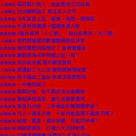
看招募什麼人 就能預測公司成長
人物專訪
找出聰明員工 救活失火公司
人物專訪
今年投資上策：看遠、長抱、慢慢買
投資焦點
外資券商嚴選十檔選後潛力股
投資焦點
4萬台商擠「小三通」 返台投票拚「大三通」
焦點新聞
我們把複雜的數據變簡單的評等
人物專訪
廢除董監持股規定？ 金管會難從
投資焦點
嚴凱泰為何非得賭上這一局？
產業風雲
設計組合餐 吸引顧客嘗鮮
產業風雲
把攝影三大心法 變時間管理秘笈
人物特寫
放手讓員工當家 商業決策更即時
特別報導
一本帳的威力
封面故事
聰明記帳 從不再記流水帳開始
封面故事
盤點夢想清單 量化出圓夢費用
封面故事
單身月光族 三年後如何實現遊學夢？
封面故事
月入十萬多夫妻 十年內能買兩千萬房子嗎？
封面故事
結婚、置產、退休規畫 可能同步嗎？
封面故事
將欲望排序 打破六大花錢迷思
封面故事
打破溝通圍牆 保費收入年增七四％
管理小品