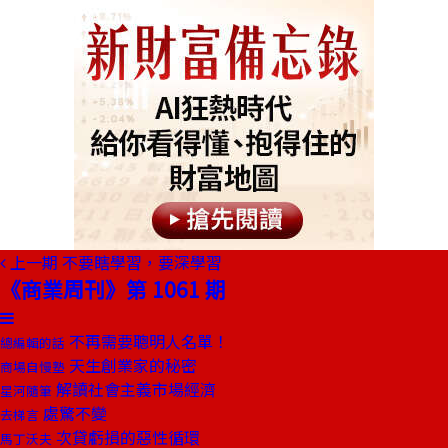
上一期
不要瞎學習，要深學習
《商業周刊》第 1061 期
不再需要聰明人名單！
總編輯的話
天生創業家的秘密
商場自慢塾
解讀社會主義市場經濟
星河隨筆
處驚不變
去梯言
次貸虧損的惡性循環
馬丁沃夫