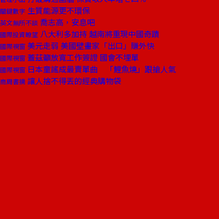
生質能源更不環保
關鍵數字
喬志高，安息吧
英文無所不談
八大利多加持 越南將重現中國奇蹟
國際投資瞭望
美元走弱 美國壁畫家「出口」賺外快
國際視窗
蓋茲籲放寬工作簽證 國會不埋單
國際視窗
日本童謠成最賣單曲 「鯉魚燒」跟搶人氣
國際視窗
讓人捨不得丟的經典購物袋
商周書摘