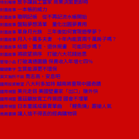
放手讓員工當家 商業決策更即時
特別報導
一本帳的威力
封面故事
聰明記帳 從不再記流水帳開始
封面故事
盤點夢想清單 量化出圓夢費用
封面故事
單身月光族 三年後如何實現遊學夢？
封面故事
月入十萬多夫妻 十年內能買兩千萬房子嗎？
封面故事
結婚、置產、退休規畫 可能同步嗎？
封面故事
將欲望排序 打破六大花錢迷思
封面故事
打破溝通圍牆 保費收入年增七四％
管理小品
生質能源更不環保
關鍵數字
喬志高，安息吧
英文無所不談
八大利多加持 越南將重現中國奇蹟
國際投資瞭望
美元走弱 美國壁畫家「出口」賺外快
國際視窗
蓋茲籲放寬工作簽證 國會不埋單
國際視窗
日本童謠成最賣單曲 「鯉魚燒」跟搶人氣
國際視窗
讓人捨不得丟的經典購物袋
商周書摘