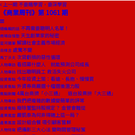
上一期
不要瞎學習，要深學習
《商業周刊》第 1061 期
不再需要聰明人名單！
總編輯的話
天生創業家的秘密
商場自慢塾
解讀社會主義市場經濟
星河隨筆
處驚不變
去梯言
次貸虧損的惡性循環
馬丁沃夫
看招募什麼人 就能預測公司成長
人物專訪
找出聰明員工 救活失火公司
人物專訪
今年投資上策：看遠、長抱、慢慢買
投資焦點
外資券商嚴選十檔選後潛力股
投資焦點
4萬台商擠「小三通」 返台投票拚「大三通」
焦點新聞
我們把複雜的數據變簡單的評等
人物專訪
廢除董監持股規定？ 金管會難從
投資焦點
嚴凱泰為何非得賭上這一局？
產業風雲
設計組合餐 吸引顧客嘗鮮
產業風雲
把攝影三大心法 變時間管理秘笈
人物特寫