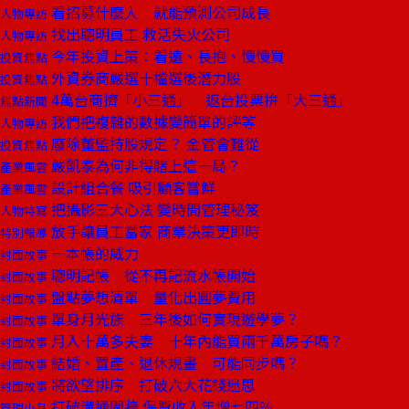
看招募什麼人 就能預測公司成長
人物專訪
找出聰明員工 救活失火公司
人物專訪
今年投資上策：看遠、長抱、慢慢買
投資焦點
外資券商嚴選十檔選後潛力股
投資焦點
4萬台商擠「小三通」 返台投票拚「大三通」
焦點新聞
我們把複雜的數據變簡單的評等
人物專訪
廢除董監持股規定？ 金管會難從
投資焦點
嚴凱泰為何非得賭上這一局？
產業風雲
設計組合餐 吸引顧客嘗鮮
產業風雲
把攝影三大心法 變時間管理秘笈
人物特寫
放手讓員工當家 商業決策更即時
特別報導
一本帳的威力
封面故事
聰明記帳 從不再記流水帳開始
封面故事
盤點夢想清單 量化出圓夢費用
封面故事
單身月光族 三年後如何實現遊學夢？
封面故事
月入十萬多夫妻 十年內能買兩千萬房子嗎？
封面故事
結婚、置產、退休規畫 可能同步嗎？
封面故事
將欲望排序 打破六大花錢迷思
封面故事
打破溝通圍牆 保費收入年增七四％
管理小品