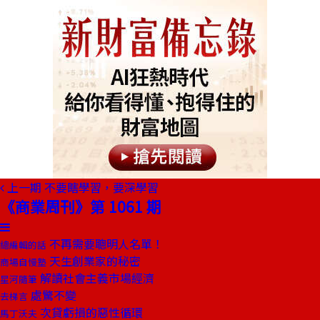
上一期
不要瞎學習，要深學習
《商業周刊》第 1061 期
不再需要聰明人名單！
總編輯的話
天生創業家的秘密
商場自慢塾
解讀社會主義市場經濟
星河隨筆
處驚不變
去梯言
次貸虧損的惡性循環
馬丁沃夫