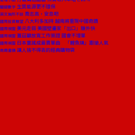
生質能源更不環保
關鍵數字
喬志高，安息吧
英文無所不談
八大利多加持 越南將重現中國奇蹟
國際投資瞭望
美元走弱 美國壁畫家「出口」賺外快
國際視窗
蓋茲籲放寬工作簽證 國會不埋單
國際視窗
日本童謠成最賣單曲 「鯉魚燒」跟搶人氣
國際視窗
讓人捨不得丟的經典購物袋
商周書摘