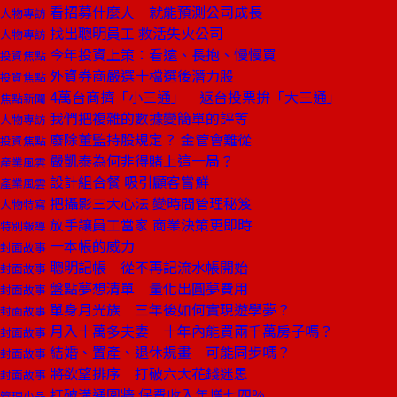
看招募什麼人 就能預測公司成長
人物專訪
找出聰明員工 救活失火公司
人物專訪
今年投資上策：看遠、長抱、慢慢買
投資焦點
外資券商嚴選十檔選後潛力股
投資焦點
4萬台商擠「小三通」 返台投票拚「大三通」
焦點新聞
我們把複雜的數據變簡單的評等
人物專訪
廢除董監持股規定？ 金管會難從
投資焦點
嚴凱泰為何非得賭上這一局？
產業風雲
設計組合餐 吸引顧客嘗鮮
產業風雲
把攝影三大心法 變時間管理秘笈
人物特寫
放手讓員工當家 商業決策更即時
特別報導
一本帳的威力
封面故事
聰明記帳 從不再記流水帳開始
封面故事
盤點夢想清單 量化出圓夢費用
封面故事
單身月光族 三年後如何實現遊學夢？
封面故事
月入十萬多夫妻 十年內能買兩千萬房子嗎？
封面故事
結婚、置產、退休規畫 可能同步嗎？
封面故事
將欲望排序 打破六大花錢迷思
封面故事
打破溝通圍牆 保費收入年增七四％
管理小品