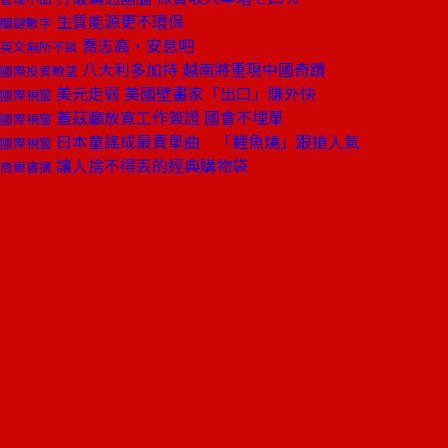
生質能源更不環保
關鍵數字
喬志高，安息吧
英文無所不談
八大利多加持 越南將重現中國奇蹟
國際投資瞭望
美元走弱 美國壁畫家「出口」賺外快
國際視窗
蓋茲籲放寬工作簽證 國會不埋單
國際視窗
日本童謠成最賣單曲 「鯉魚燒」跟搶人氣
國際視窗
讓人捨不得丟的經典購物袋
商周書摘