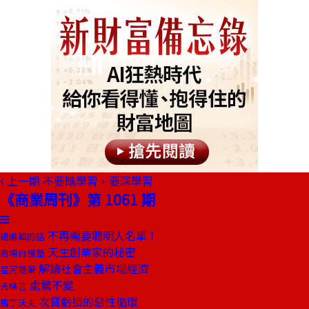
上一期
不要瞎學習，要深學習
《商業周刊》第 1061 期
不再需要聰明人名單！
總編輯的話
天生創業家的秘密
商場自慢塾
解讀社會主義市場經濟
星河隨筆
處驚不變
去梯言
次貸虧損的惡性循環
馬丁沃夫