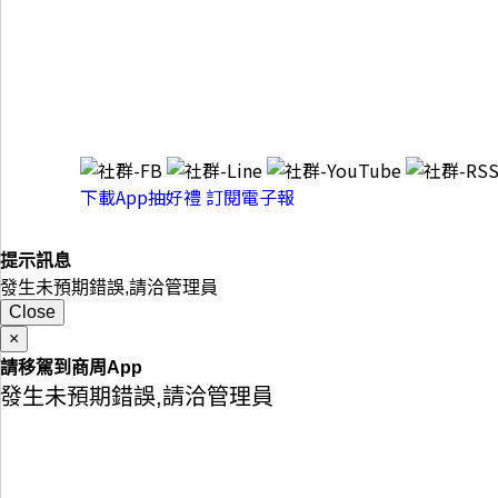
新聞中心
網站合作
常見問題
隱私權聲明
網站導覽
© 2026 Business Weekly a division of Cite Publishing Ltd All Rights Rese
下載App抽好禮
訂閱電子報
提示訊息
發生未預期錯誤,請洽管理員
Close
×
請移駕到商周App
發生未預期錯誤,請洽管理員