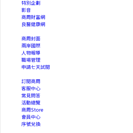
特別企劃
影音
商周財富網
良醫健康網
商周線上讀
商周封面
兩岸國際
人物報導
職場管理
申請七天試閱
多元服務
訂閱商周
客服中心
常見問答
活動總覽
商周Store
會員中心
序號兌換
關於商周集團