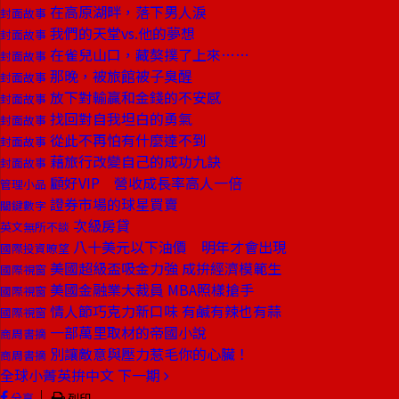
在高原湖畔，落下男人淚
封面故事
我們的天堂vs.他的夢想
封面故事
在雀兒山口，藏獒撲了上來……
封面故事
那晚，被旅館被子臭醒
封面故事
放下對輸贏和金錢的不安感
封面故事
找回對自我坦白的勇氣
封面故事
從此不再怕有什麼達不到
封面故事
藉旅行改變自己的成功九訣
封面故事
顧好VIP 營收成長率高人一倍
管理小品
證券市場的球星買賣
關鍵數字
次級房貸
英文無所不談
八十美元以下油價 明年才會出現
國際投資瞭望
美國超級盃吸金力強 成拚經濟模範生
國際視窗
美國金融業大裁員 MBA照樣搶手
國際視窗
情人節巧克力新口味 有鹹有辣也有蒜
國際視窗
一部萬里取材的帝國小說
商周書摘
別讓敵意與壓力惹毛你的心臟！
商周書摘
全球小菁英拚中文
下一期
｜
分享
列印