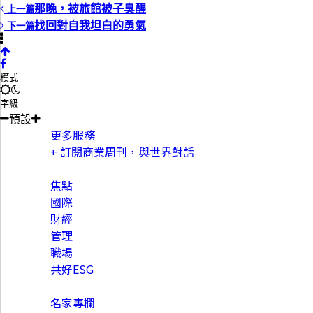
那晚，被旅館被子臭醒
上一篇
找回對自我坦白的勇氣
下一篇
模式
字級
預設
更多服務
+ 訂閱商業周刊，與世界對話
內容分類
焦點
國際
財經
管理
職場
共好ESG
特色頻道
名家專欄