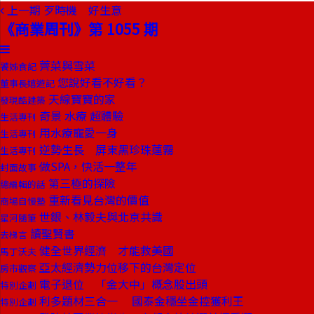
上一期
歹時機 好生意
《商業周刊》第 1055 期
薺菜與雪菜
饕姊食記
您說好看不好看？
董事長嬉遊記
天線寶寶的家
發現酷建築
奇景 水療 超體驗
生活專刊
用水療寵愛一身
生活專刊
逆勢生長 屏東黑珍珠蓮霧
生活專刊
做SPA，快活一整年
封面故事
第三極的探險
總編輯的話
重新看見台灣的價值
商場自慢塾
世銀、林毅夫與北京共識
星河隨筆
讀聖賢書
去梯言
健全世界經濟 才能救美國
馬丁沃夫
亞太經濟勢力位移下的台灣定位
房市觀察
電子退位 「金大中」概念股出頭
特別企劃
利多題材三合一 國泰金穩坐金控獲利王
特別企劃