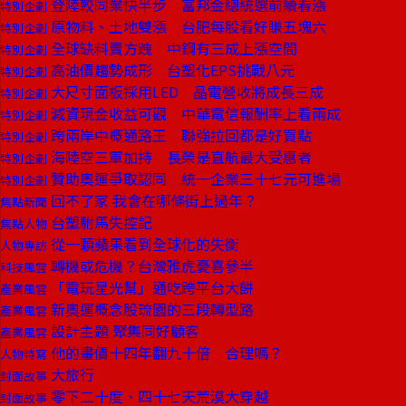
登陸較同業快半步 富邦金總統選前續看漲
特別企劃
原物料、土地雙漲 台肥每股看好賺五塊六
特別企劃
全球缺料賣方跩 中鋼有三成上漲空間
特別企劃
高油價趨勢成形 台塑化EPS挑戰八元
特別企劃
大尺寸面板採用LED 晶電營收將成長三成
特別企劃
減資現金收益可觀 中華電信報酬率上看兩成
特別企劃
跨兩岸中概通路王 聯強拉回都是好買點
特別企劃
海陸空三軍加持 長榮是直航最大受惠者
特別企劃
贊助奧運爭取認同 統一企業三十七元可進場
特別企劃
回不了家 我會在哪條街上過年？
焦點新聞
台塑駙馬失控記
焦點人物
從一顆蘋果看到全球化的失衡
人物專訪
轉機或危機？台灣雅虎憂喜參半
科技風雲
「電玩星光幫」通吃跨平台大餅
產業風雲
新奧運概念股琉園的三段轉型路
產業風雲
設計主題 聚集同好顧客
產業風雲
他的畫價十四年翻九十倍 合理嗎？
人物特寫
大旅行
封面故事
零下二十度、四十七天荒漠大穿越
封面故事