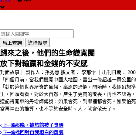
馬上查詢
進階搜尋
歸來之後，他們的生命變寬闊
放下對輸贏和金錢的不安感
封面故事｜
製作人：孫秀惠
撰文者：
李郁怡
｜出刊日期：
200
「四個月前，當我們攤開中國大地圖，畫出一條超越一萬公里的
「對於這個世界屋脊的氣候、高原的恐懼，開始時，我倆幻想
里，回頭看看，對於大自然，產生了更高的敬畏，再也不認為，
還記得開車的丹增師傅說：如果會死，到哪裡都會死。如果怕死
當再精密的推算，也不等於安全時。人，就會敬天了。
那晚，被旅館被子臭醒
上一篇
找回對自我坦白的勇氣
下一篇