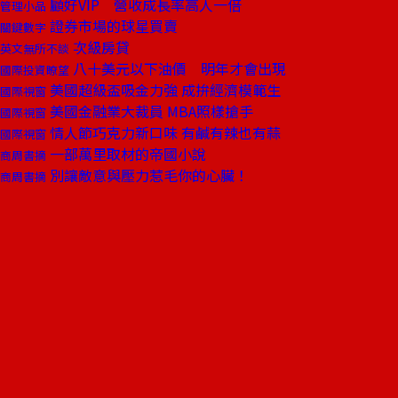
顧好VIP 營收成長率高人一倍
管理小品
證券市場的球星買賣
關鍵數字
次級房貸
英文無所不談
八十美元以下油價 明年才會出現
國際投資瞭望
美國超級盃吸金力強 成拚經濟模範生
國際視窗
美國金融業大裁員 MBA照樣搶手
國際視窗
情人節巧克力新口味 有鹹有辣也有蒜
國際視窗
一部萬里取材的帝國小說
商周書摘
別讓敵意與壓力惹毛你的心臟！
商周書摘