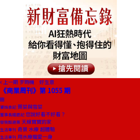
上一期
歹時機 好生意
《商業周刊》第 1055 期
薺菜與雪菜
饕姊食記
您說好看不好看？
董事長嬉遊記
天線寶寶的家
發現酷建築
奇景 水療 超體驗
生活專刊
用水療寵愛一身
生活專刊