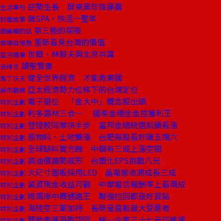
逆勢生長 屏東黑珍珠蓮霧
生活專刊
做SPA，快活一整年
封面故事
第三極的探險
總編輯的話
重新看見台灣的價值
商場自慢塾
世銀、林毅夫與北京共識
星河隨筆
讀聖賢書
去梯言
健全世界經濟 才能救美國
馬丁沃夫
亞太經濟勢力位移下的台灣定位
房市觀察
電子退位 「金大中」概念股出頭
特別企劃
利多題材三合一 國泰金穩坐金控獲利王
特別企劃
登陸較同業快半步 富邦金總統選前續看漲
特別企劃
原物料、土地雙漲 台肥每股看好賺五塊六
特別企劃
全球缺料賣方跩 中鋼有三成上漲空間
特別企劃
高油價趨勢成形 台塑化EPS挑戰八元
特別企劃
大尺寸面板採用LED 晶電營收將成長三成
特別企劃
減資現金收益可觀 中華電信報酬率上看兩成
特別企劃
跨兩岸中概通路王 聯強拉回都是好買點
特別企劃
海陸空三軍加持 長榮是直航最大受惠者
特別企劃
贊助奧運爭取認同 統一企業三十七元可進場
特別企劃