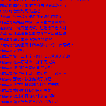
回不了家 我會在哪條街上過年？
焦點新聞
台塑駙馬失控記
焦點人物
從一顆蘋果看到全球化的失衡
人物專訪
轉機或危機？台灣雅虎憂喜參半
科技風雲
「電玩星光幫」通吃跨平台大餅
產業風雲
新奧運概念股琉園的三段轉型路
產業風雲
設計主題 聚集同好顧客
產業風雲
他的畫價十四年翻九十倍 合理嗎？
人物特寫
大旅行
封面故事
零下二十度、四十七天荒漠大穿越
封面故事
在高原湖畔，落下男人淚
封面故事
我們的天堂vs.他的夢想
封面故事
在雀兒山口，藏獒撲了上來……
封面故事
那晚，被旅館被子臭醒
封面故事
放下對輸贏和金錢的不安感
封面故事
找回對自我坦白的勇氣
封面故事
從此不再怕有什麼達不到
封面故事
藉旅行改變自己的成功九訣
封面故事