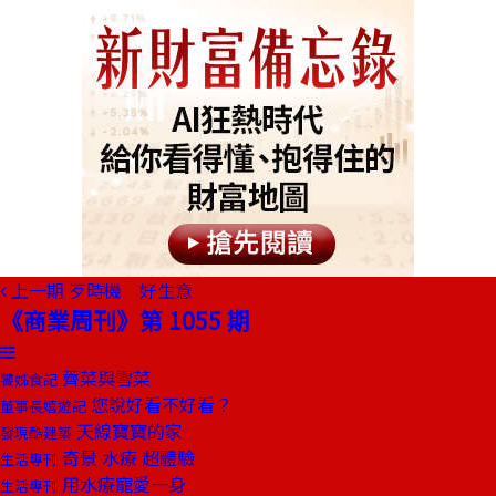
上一期
歹時機 好生意
《商業周刊》第 1055 期
薺菜與雪菜
饕姊食記
您說好看不好看？
董事長嬉遊記
天線寶寶的家
發現酷建築
奇景 水療 超體驗
生活專刊
用水療寵愛一身
生活專刊