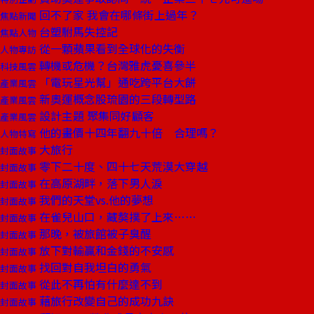
回不了家 我會在哪條街上過年？
焦點新聞
台塑駙馬失控記
焦點人物
從一顆蘋果看到全球化的失衡
人物專訪
轉機或危機？台灣雅虎憂喜參半
科技風雲
「電玩星光幫」通吃跨平台大餅
產業風雲
新奧運概念股琉園的三段轉型路
產業風雲
設計主題 聚集同好顧客
產業風雲
他的畫價十四年翻九十倍 合理嗎？
人物特寫
大旅行
封面故事
零下二十度、四十七天荒漠大穿越
封面故事
在高原湖畔，落下男人淚
封面故事
我們的天堂vs.他的夢想
封面故事
在雀兒山口，藏獒撲了上來……
封面故事
那晚，被旅館被子臭醒
封面故事
放下對輸贏和金錢的不安感
封面故事
找回對自我坦白的勇氣
封面故事
從此不再怕有什麼達不到
封面故事
藉旅行改變自己的成功九訣
封面故事