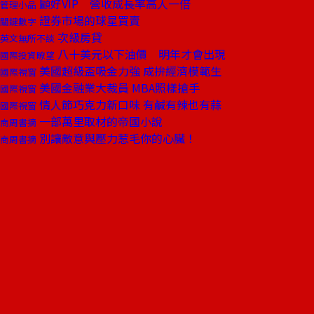
顧好VIP 營收成長率高人一倍
管理小品
證券市場的球星買賣
關鍵數字
次級房貸
英文無所不談
八十美元以下油價 明年才會出現
國際投資瞭望
美國超級盃吸金力強 成拚經濟模範生
國際視窗
美國金融業大裁員 MBA照樣搶手
國際視窗
情人節巧克力新口味 有鹹有辣也有蒜
國際視窗
一部萬里取材的帝國小說
商周書摘
別讓敵意與壓力惹毛你的心臟！
商周書摘