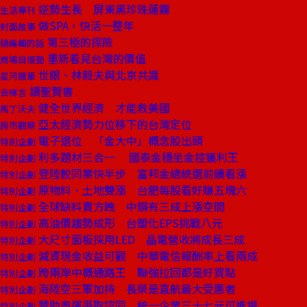
逆勢生長 屏東黑珍珠蓮霧
生活專刊
做SPA，快活一整年
封面故事
第三極的探險
總編輯的話
重新看見台灣的價值
商場自慢塾
世銀、林毅夫與北京共識
星河隨筆
讀聖賢書
去梯言
健全世界經濟 才能救美國
馬丁沃夫
亞太經濟勢力位移下的台灣定位
房市觀察
電子退位 「金大中」概念股出頭
特別企劃
利多題材三合一 國泰金穩坐金控獲利王
特別企劃
登陸較同業快半步 富邦金總統選前續看漲
特別企劃
原物料、土地雙漲 台肥每股看好賺五塊六
特別企劃
全球缺料賣方跩 中鋼有三成上漲空間
特別企劃
高油價趨勢成形 台塑化EPS挑戰八元
特別企劃
大尺寸面板採用LED 晶電營收將成長三成
特別企劃
減資現金收益可觀 中華電信報酬率上看兩成
特別企劃
跨兩岸中概通路王 聯強拉回都是好買點
特別企劃
海陸空三軍加持 長榮是直航最大受惠者
特別企劃
贊助奧運爭取認同 統一企業三十七元可進場
特別企劃