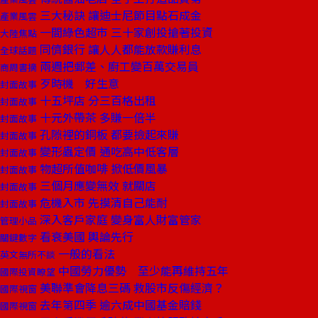
三大秘訣 讓迪士尼節目點石成金
產業風雲
一間綠色超市 三十家創投搶著投資
大陸焦點
同儕銀行 讓人人都能放款賺利息
全球話題
兩週把郵差、廚工變百萬交易員
商周書摘
歹時機 好生意
封面故事
十五坪店 分三百格出租
封面故事
十元外帶茶 多賺一倍半
封面故事
孔隙裡的銅板 都要撿起來賺
封面故事
變形蟲定價 通吃高中低客層
封面故事
物超所值咖啡 掀低價風暴
封面故事
三個月應變無效 就關店
封面故事
危機入市 先摸清自己能耐
封面故事
深入客戶家庭 變身富人財富管家
管理小品
看衰美國 輿論先行
關鍵數字
一般的看法
英文無所不談
中國勞力優勢 至少能再維持五年
國際投資瞭望
美聯準會降息三碼 救股市反傷經濟？
國際視窗
去年第四季 逾六成中國基金賠錢
國際視窗