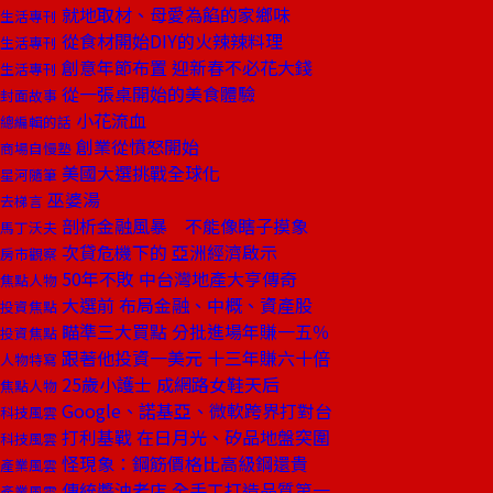
就地取材、母愛為餡的家鄉味
生活專刊
從食材開始DIY的火辣辣料理
生活專刊
創意年節布置 迎新春不必花大錢
生活專刊
從一張桌開始的美食體驗
封面故事
小花流血
總編輯的話
創業從憤怒開始
商場自慢塾
美國大選挑戰全球化
星河隨筆
巫婆湯
去梯言
剖析金融風暴 不能像瞎子摸象
馬丁沃夫
次貸危機下的 亞洲經濟啟示
房市觀察
50年不敗 中台灣地產大亨傳奇
焦點人物
大選前 布局金融、中概、資產股
投資焦點
瞄準三大買點 分批進場年賺一五％
投資焦點
跟著他投資一美元 十三年賺六十倍
人物特寫
25歲小護士 成網路女鞋天后
焦點人物
Google、諾基亞、微軟跨界打對台
科技風雲
打利基戰 在日月光、矽品地盤突圍
科技風雲
怪現象：鋼筋價格比高級鋼還貴
產業風雲
傳統醬油老店 全手工打造品質第一
產業風雲