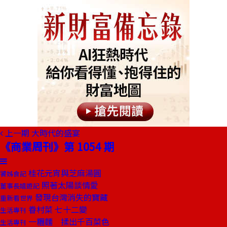
上一期
大時代的盛宴
《商業周刊》第 1054 期
桂花元宵與芝麻湯圓
饕姊食記
照著太陽談情愛
董事長嬉遊記
發現台灣消失的寶藏
重新看世界
眷村菜 七十二變
生活專刊
一糰麵 揉出千百菜色
生活專刊