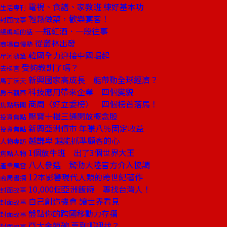
電視、食譜、家教班 練好基本功
生活專刊
輕鬆做菜，歡樂宴客！
封面故事
一瓶紅酒．一段往事
總編輯的話
從叢林出發
商場自慢塾
韓國全力迎接中國崛起
星河隨筆
受夠教訓了嗎？
去梯言
新興國家高成長 能帶動全球經濟？
馬丁沃夫
科技應用帶來企業 四個變貌
房市觀察
商周〈好立委榜〉 四個榜首落馬！
焦點新聞
壓寶十檔三通開放概念股
投資焦點
新興亞洲債市 年賺八％固定收益
投資焦點
越謙卑 越能抓準顧客的心
人物專訪
1個放牛班 出了3個世界大王
焦點人物
八人參選 驚動大陸官方介入協調
產業風雲
12本影響現代人類的跨世紀著作
商周書摘
10,000個亞洲飯碗 專找台灣人！
封面故事
自己創造機會 讓世界看見
封面故事
盤點你的跨國移動力存摺
封面故事
亞太金飯碗 要到哪裡找？
封面故事