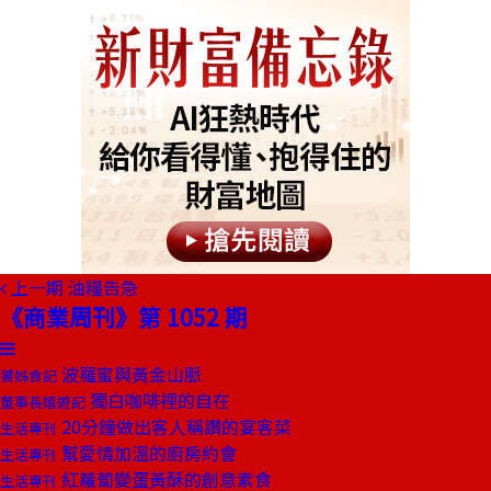
上一期
油糧告急
《商業周刊》第 1052 期
波羅蜜與黃金山脈
饕姊食記
獨白咖啡裡的自在
董事長嬉遊記
20分鐘做出客人稱讚的宴客菜
生活專刊
幫愛情加溫的廚房約會
生活專刊
紅蘿蔔變蛋黃酥的創意素食
生活專刊