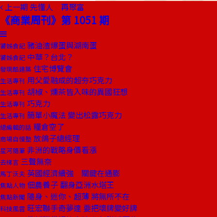
上一期
先懂人 再聚富
《商業周刊》第 1051 期
豬油渣爆蛋與湖南蛋
饕姊食記
中華？台北？
饕姊食記
住宅博覽會
發現酷建築
用父愛融成的超夯巧克力
生活專刊
胡椒、燻茶皆入味的異國狂想
生活專刊
巧克力
生活專刊
簡單小魔法 變出松露巧克力
生活專刊
糧倉空了
總編輯的話
放鴿子總經理
商場自慢塾
非洲的戰略身價看漲
星河隨筆
三聲無奈
去梯言
英國經濟續強 關鍵在通膨
馬丁沃夫
佃農養子 翻身亞洲水塔王
焦點人物
隨身、迷你、超薄 將無所不在
焦點新聞
旺宏聯手奇夢達 要把壞牌變好牌
科技風雲