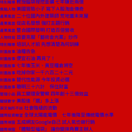
教授腦袋裡挖金礦 七年賺近兩億
特別報導
美國冒險小子 寫下Ａ股淘金傳奇
焦點人物
二十位國內外建築師 荒地蓋未來屋
產業風雲
從店名發想 強打主題行銷
產業風雲
整合國際發明 打造百倍營收
產業風雲
首要克服「藝術金光黨」炒作
人物特寫
培訓人才前 先想清楚為何訓練
特別報導
油糧告急
封面故事
便宜石油 再見了！
封面故事
七年後玉米、黃豆糧倉將空
封面故事
吃掉你家一千六百二十二元
封面故事
替代性能源 今年投資必選
封面故事
聰明三十六計 保住財富
封面故事
員工變環安警察 四年創十三億效益
管理小品
美股逢「選」多上漲
關鍵數字
社會階級的流動
英文無所不談
全球太陽能電價 七年後降至傳統電價水準
國際投資瞭望
五成網友Google自己 試人氣也做行銷
國際視窗
「體驗型福袋」 讓你變摔角賽主辦人
國際視窗