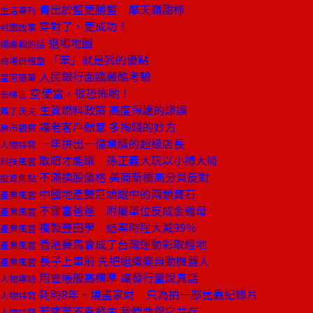
青出於藍更勝藍 摩天嶺甜柿
生活專刊
穿對了，更成功！
封面故事
退場地圖
總編輯的話
「笨」就是我的優點
商場自慢塾
人民銀行面臨嚴酷考驗
星河隨筆
空便當，很恐怖喲！
去梯言
生質燃料政策 高度保護的謬誤
馬丁沃夫
讓老客戶願意 多掏錢的妙方
房市觀察
一年拚出一億業績的超級店長
人物特寫
敢賠才能賺 孫正義大玩以小搏大術
科技風雲
不滿換股價格 美商新橋高分貝反對
投資焦點
中國地產雙巨頭眼中的兩顆寶石
產業風雲
不靠富爸爸 附屬單位反成金雞母
產業風雲
複製豐田學 結案時程大減99％
產業風雲
香港賽馬會成了台灣運動彩取經地
產業風雲
長子上車前 先把組織變自動機器人
產業風雲
用查帳般高標準 讓發行量說真話
人物專訪
耗時8年、燒盡家財 只為拍一部昆蟲紀錄片
人物特寫
若痛苦不幸發生 我們要與它共存
人物特寫