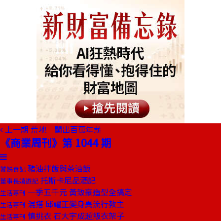
上一期
荒地 闖出百萬年薪
《商業周刊》第 1044 期
豬油拌飯與茶油飯
饕姊食記
托斯卡尼品酒記
董事長嬉遊記
一季五千元 黃致豪造型全搞定
生活專刊
混搭 邱耀正變身異流行教主
生活專刊
慎挑衣 石大宇成超級衣架子
生活專刊