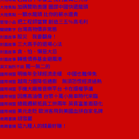
加碼贊助奧運 圖謀中國快遞龍頭
大陸焦點
一顆水龍頭 比你的薪水還貴
大陸焦點
把工程師當寶 創造三五％高毛利
管理小品
台灣高物價非常態
關鍵數字
股災 我要翻身！
封面故事
三大高手的退場心法
封面故事
貪、怕、懶是大忌
封面故事
轉進債券基金避風港
封面故事
獨一無二的
英文無所不談
明後年全球經濟走緩 中國也難倖免
國際視窗
越南力圖降低通膨 無須恐慌經濟過熱
國際視窗
手機大廠推音樂平台 卡在版權爭議
國際視窗
因應高油價 台幣十萬小房車時代來臨
國際視窗
總裁週薪抵員工拚兩年 英貧富差距惡化
國際視窗
美元走貶 歐洲客飛到美國血拼自家名牌
國際視窗
胡雪巖
商周書摘
這九種人的錢最好賺！
商周書摘