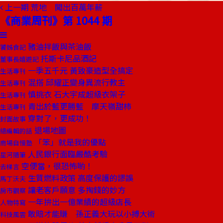
上一期
荒地 闖出百萬年薪
《商業周刊》第 1044 期
豬油拌飯與茶油飯
饕姊食記
托斯卡尼品酒記
董事長嬉遊記
一季五千元 黃致豪造型全搞定
生活專刊
混搭 邱耀正變身異流行教主
生活專刊
慎挑衣 石大宇成超級衣架子
生活專刊
青出於藍更勝藍 摩天嶺甜柿
生活專刊
穿對了，更成功！
封面故事
退場地圖
總編輯的話
「笨」就是我的優點
商場自慢塾
人民銀行面臨嚴酷考驗
星河隨筆
空便當，很恐怖喲！
去梯言
生質燃料政策 高度保護的謬誤
馬丁沃夫
讓老客戶願意 多掏錢的妙方
房市觀察
一年拚出一億業績的超級店長
人物特寫
敢賠才能賺 孫正義大玩以小搏大術
科技風雲