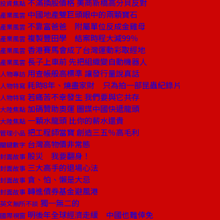
不滿換股價格 美商新橋高分貝反對
投資焦點
中國地產雙巨頭眼中的兩顆寶石
產業風雲
不靠富爸爸 附屬單位反成金雞母
產業風雲
複製豐田學 結案時程大減99％
產業風雲
香港賽馬會成了台灣運動彩取經地
產業風雲
長子上車前 先把組織變自動機器人
產業風雲
用查帳般高標準 讓發行量說真話
人物專訪
耗時8年、燒盡家財 只為拍一部昆蟲紀錄片
人物特寫
若痛苦不幸發生 我們要與它共存
人物特寫
加碼贊助奧運 圖謀中國快遞龍頭
大陸焦點
一顆水龍頭 比你的薪水還貴
大陸焦點
把工程師當寶 創造三五％高毛利
管理小品
台灣高物價非常態
關鍵數字
股災 我要翻身！
封面故事
三大高手的退場心法
封面故事
貪、怕、懶是大忌
封面故事
轉進債券基金避風港
封面故事
獨一無二的
英文無所不談
明後年全球經濟走緩 中國也難倖免
國際視窗