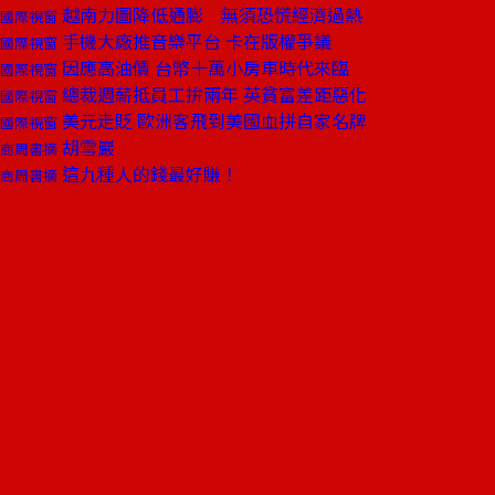
越南力圖降低通膨 無須恐慌經濟過熱
國際視窗
手機大廠推音樂平台 卡在版權爭議
國際視窗
因應高油價 台幣十萬小房車時代來臨
國際視窗
總裁週薪抵員工拚兩年 英貧富差距惡化
國際視窗
美元走貶 歐洲客飛到美國血拼自家名牌
國際視窗
胡雪巖
商周書摘
這九種人的錢最好賺！
商周書摘